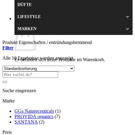
DÜFTE
Zurück zum Shop
LIFESTYLE
0
Warenkorb
MARKEN
Produkt Eigenschaften
/
entzündungshemmend
Filter
Alle 10 Ergebnisse werden angezeigt
Es befinden sich keine Produkte im Warenkorb.
Zurück zum Shop
Suche
nach:
Suche eingrenzen
Marke
GGs Natureceuticals
(1)
PROVIDA organics
(7)
SANTANA
(2)
Preis