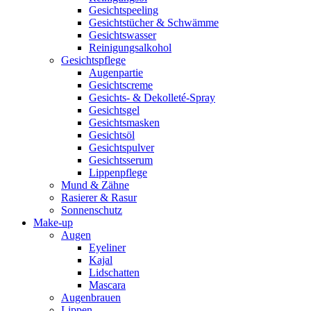
Gesichtspeeling
Gesichtstücher & Schwämme
Gesichtswasser
Reinigungsalkohol
Gesichtspflege
Augenpartie
Gesichtscreme
Gesichts- & Dekolleté-Spray
Gesichtsgel
Gesichtsmasken
Gesichtsöl
Gesichtspulver
Gesichtsserum
Lippenpflege
Mund & Zähne
Rasierer & Rasur
Sonnenschutz
Make-up
Augen
Eyeliner
Kajal
Lidschatten
Mascara
Augenbrauen
Lippen