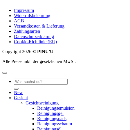
Impressum
Widerrufsbelehrung
AGB
Versandkosten & Lieferung
Zahlungsarten
Datenschutzerklärung
Cookie-Richtlinie (EU)
Copyright 2026 ©
PINU'U
Alle Preise inkl. der gesetzlichen MwSt.
Suche
nach:
New
Gesicht
Gesichtsreinigung
Reinigungsemulsion
Reinigungsgel
Reinigungspads
Reinigungsschaum
Reinigungsöl