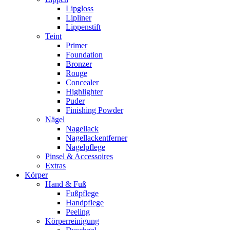
Lipgloss
Lipliner
Lippenstift
Teint
Primer
Foundation
Bronzer
Rouge
Concealer
Highlighter
Puder
Finishing Powder
Nägel
Nagellack
Nagellackentferner
Nagelpflege
Pinsel & Accessoires
Extras
Körper
Hand & Fuß
Fußpflege
Handpflege
Peeling
Körperreinigung