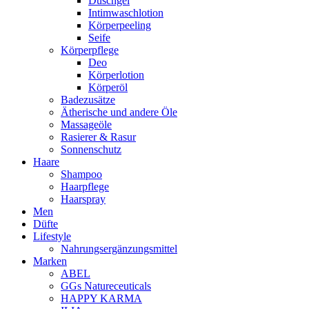
Duschgel
Intimwaschlotion
Körperpeeling
Seife
Körperpflege
Deo
Körperlotion
Körperöl
Badezusätze
Ätherische und andere Öle
Massageöle
Rasierer & Rasur
Sonnenschutz
Haare
Shampoo
Haarpflege
Haarspray
Men
Düfte
Lifestyle
Nahrungsergänzungsmittel
Marken
ABEL
GGs Natureceuticals
HAPPY KARMA