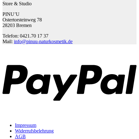
Store & Studio
PINU’U
Ostertorsteinweg 78
28203 Bremen
Telefon: 0421.70 17 37
Mail:
info@pinuu-naturkosmetik.de
P
Impressum
Widerrufsbelehrung
AGB