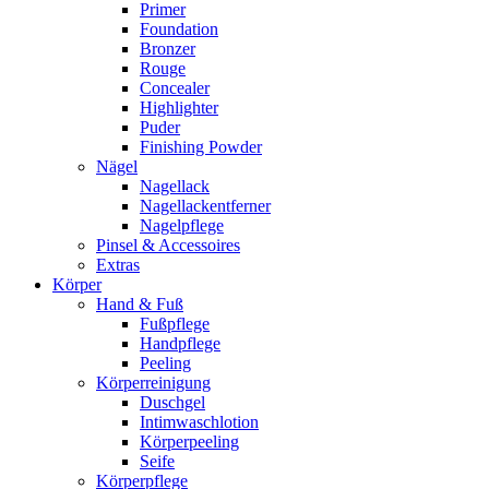
Primer
Foundation
Bronzer
Rouge
Concealer
Highlighter
Puder
Finishing Powder
Nägel
Nagellack
Nagellackentferner
Nagelpflege
Pinsel & Accessoires
Extras
Körper
Hand & Fuß
Fußpflege
Handpflege
Peeling
Körperreinigung
Duschgel
Intimwaschlotion
Körperpeeling
Seife
Körperpflege