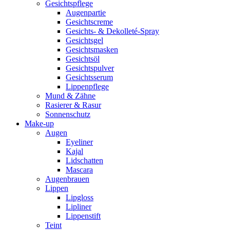
Gesichtspflege
Augenpartie
Gesichtscreme
Gesichts- & Dekolleté-Spray
Gesichtsgel
Gesichtsmasken
Gesichtsöl
Gesichtspulver
Gesichtsserum
Lippenpflege
Mund & Zähne
Rasierer & Rasur
Sonnenschutz
Make-up
Augen
Eyeliner
Kajal
Lidschatten
Mascara
Augenbrauen
Lippen
Lipgloss
Lipliner
Lippenstift
Teint