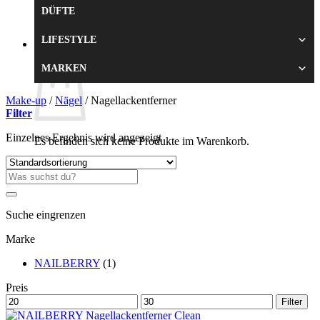
DÜFTE
Zurück zum Shop
LIFESTYLE
0
Warenkorb
MARKEN
Make-up
/
Nägel
/
Nagellackentferner
Filter
Einzelnes Ergebnis wird angezeigt
Es befinden sich keine Produkte im Warenkorb.
Zurück zum Shop
Suche
nach:
Suche eingrenzen
Marke
NAILBERRY
(1)
Preis
Min.
Max.
Filter
Preis
Preis