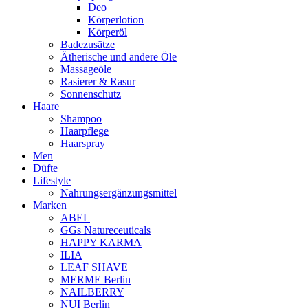
Deo
Körperlotion
Körperöl
Badezusätze
Ätherische und andere Öle
Massageöle
Rasierer & Rasur
Sonnenschutz
Haare
Shampoo
Haarpflege
Haarspray
Men
Düfte
Lifestyle
Nahrungsergänzungsmittel
Marken
ABEL
GGs Natureceuticals
HAPPY KARMA
ILIA
LEAF SHAVE
MERME Berlin
NAILBERRY
NUI Berlin