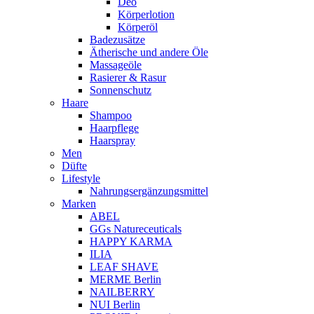
Deo
Körperlotion
Körperöl
Badezusätze
Ätherische und andere Öle
Massageöle
Rasierer & Rasur
Sonnenschutz
Haare
Shampoo
Haarpflege
Haarspray
Men
Düfte
Lifestyle
Nahrungsergänzungsmittel
Marken
ABEL
GGs Natureceuticals
HAPPY KARMA
ILIA
LEAF SHAVE
MERME Berlin
NAILBERRY
NUI Berlin