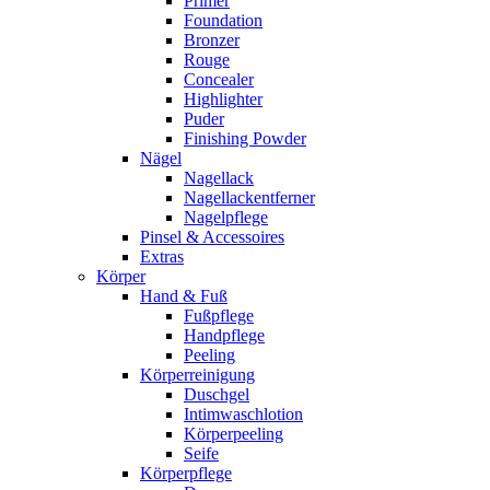
Primer
Foundation
Bronzer
Rouge
Concealer
Highlighter
Puder
Finishing Powder
Nägel
Nagellack
Nagellackentferner
Nagelpflege
Pinsel & Accessoires
Extras
Körper
Hand & Fuß
Fußpflege
Handpflege
Peeling
Körperreinigung
Duschgel
Intimwaschlotion
Körperpeeling
Seife
Körperpflege