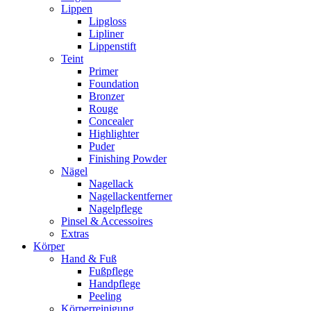
Lippen
Lipgloss
Lipliner
Lippenstift
Teint
Primer
Foundation
Bronzer
Rouge
Concealer
Highlighter
Puder
Finishing Powder
Nägel
Nagellack
Nagellackentferner
Nagelpflege
Pinsel & Accessoires
Extras
Körper
Hand & Fuß
Fußpflege
Handpflege
Peeling
Körperreinigung