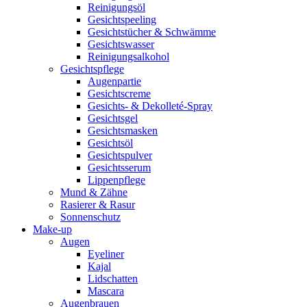
Reinigungsöl
Gesichtspeeling
Gesichtstücher & Schwämme
Gesichtswasser
Reinigungsalkohol
Gesichtspflege
Augenpartie
Gesichtscreme
Gesichts- & Dekolleté-Spray
Gesichtsgel
Gesichtsmasken
Gesichtsöl
Gesichtspulver
Gesichtsserum
Lippenpflege
Mund & Zähne
Rasierer & Rasur
Sonnenschutz
Make-up
Augen
Eyeliner
Kajal
Lidschatten
Mascara
Augenbrauen