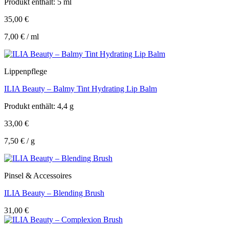
Produkt enthält: 5
ml
35,00
€
7,00
€
/
ml
Lippenpflege
ILIA Beauty – Balmy Tint Hydrating Lip Balm
Produkt enthält: 4,4
g
33,00
€
7,50
€
/
g
Pinsel & Accessoires
ILIA Beauty – Blending Brush
31,00
€