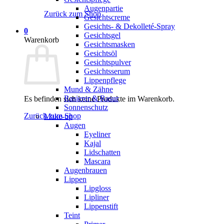
Augenpartie
Zurück zum Shop
Gesichtscreme
Gesichts- & Dekolleté-Spray
0
Gesichtsgel
Warenkorb
Gesichtsmasken
Gesichtsöl
Gesichtspulver
Gesichtsserum
Lippenpflege
Mund & Zähne
Rasierer & Rasur
Es befinden sich keine Produkte im Warenkorb.
Sonnenschutz
Zurück zum Shop
Make-up
Augen
Eyeliner
Kajal
Lidschatten
Mascara
Augenbrauen
Lippen
Lipgloss
Lipliner
Lippenstift
Teint