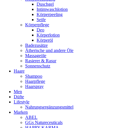
Duschgel
Intimwaschlotion
Körperpeeling
Seife
Körperpflege
Deo
Körperlotion
Körperöl
Badezusätze
Ätherische und andere Öle
Massageöle
Rasierer & Rasur
Sonnenschutz
Haare
Shampoo
Haarpflege
Haarspray
Men
Düfte
Lifestyle
Nahrungsergänzungsmittel
Marken
ABEL
GGs Natureceuticals
HAPPY KARMA