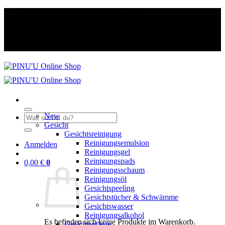
Zum
VERSANDKOSTENFREI ab 50 €
Inhalt
springen
VERSANDKOSTENFREI ab 50 €
New
Suche
Gesicht
nach:
Gesichtsreinigung
Reinigungsemulsion
Anmelden
Reinigungsgel
Reinigungspads
0,00
€
0
Reinigungsschaum
Reinigungsöl
Gesichtspeeling
Gesichtstücher & Schwämme
Gesichtswasser
Reinigungsalkohol
Es befinden sich keine Produkte im Warenkorb.
Gesichtspflege