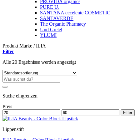
PROVIDA organics
PURE U.
SANTANA eccelente COSMETIC
SANTAVERDE
The Organic Pharmacy
Und Gretel
YLUMI
Produkt Marke
/
ILIA
Filter
Alle 20 Ergebnisse werden angezeigt
Suche
nach:
Suche eingrenzen
Preis
Min.
Max.
Filter
Preis
Preis
Lippenstift
ILIA Beauty – Color Block Lipstick