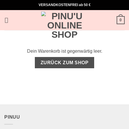
Zum
VERSANDKOSTENFREI ab 50 €
Inhalt
springen
0
Dein Warenkorb ist gegenwärtig leer.
ZURÜCK ZUM SHOP
PINUU