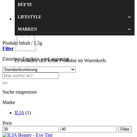
DÜFTE
Zurück zum Shop
LIFESTYLE
0
Warenkorb
MARKEN
Produkt Inhalt
/
1,5g
Filter
Einzelnes Ergebnis wird angezeigt
Es befinden sich keine Produkte im Warenkorb.
Zurück zum Shop
Suche
nach:
Suche eingrenzen
Marke
ILIA
(1)
Preis
Min.
Max.
Filter
Preis
Preis