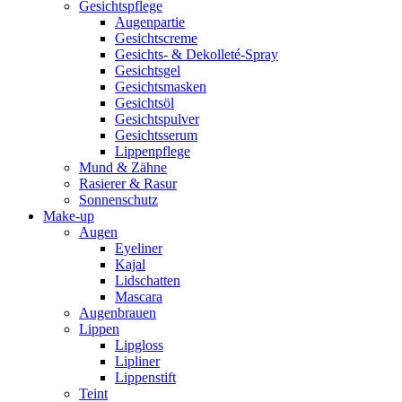
Gesichtspflege
Augenpartie
Gesichtscreme
Gesichts- & Dekolleté-Spray
Gesichtsgel
Gesichtsmasken
Gesichtsöl
Gesichtspulver
Gesichtsserum
Lippenpflege
Mund & Zähne
Rasierer & Rasur
Sonnenschutz
Make-up
Augen
Eyeliner
Kajal
Lidschatten
Mascara
Augenbrauen
Lippen
Lipgloss
Lipliner
Lippenstift
Teint