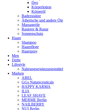
Deo
Körperlotion
Körperöl
Badezusätze
Ätherische und andere Öle
Massageöle
Rasierer & Rasur
Sonnenschutz
Haare
Shampoo
Haarpflege
Haarspray
Men
Düfte
Lifestyle
Nahrungsergänzungsmittel
Marken
ABEL
GGs Natureceuticals
HAPPY KARMA
ILIA
LEAF SHAVE
MERME Berlin
NAILBERRY
NUI Berlin