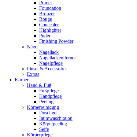
Primer
Foundation
Bronzer
Rouge
Concealer
Highlighter
Puder
Finishing Powder
Nägel
Nagellack
Nagellackentferner
Nagelpflege
Pinsel & Accessoires
Extras
Körper
Hand & Fuß
Fußpflege
Handpflege
Peeling
Körperreinigung
Duschgel
Intimwaschlotion
Körperpeeling
Seife
Körperpflege