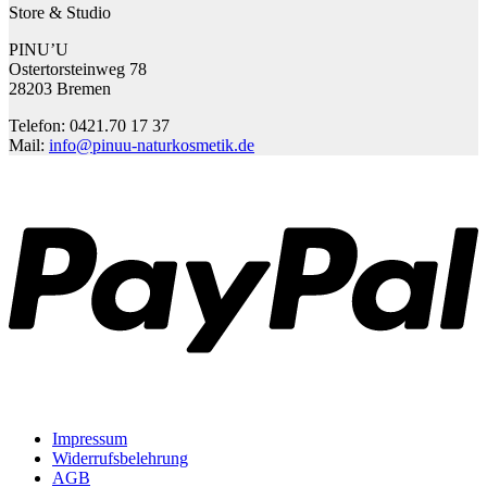
Store & Studio
PINU’U
Ostertorsteinweg 78
28203 Bremen
Telefon: 0421.70 17 37
Mail:
info@pinuu-naturkosmetik.de
P
Impressum
Widerrufsbelehrung
AGB