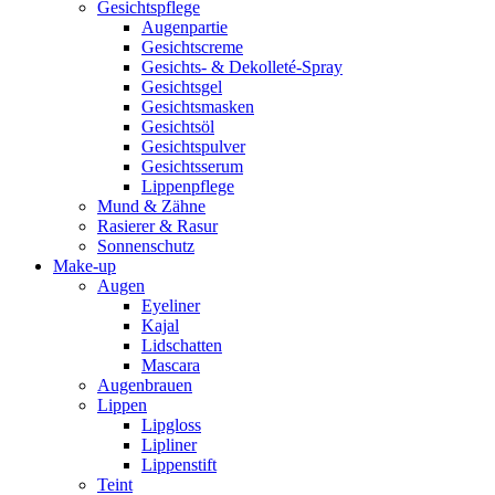
Gesichtspflege
Augenpartie
Gesichtscreme
Gesichts- & Dekolleté-Spray
Gesichtsgel
Gesichtsmasken
Gesichtsöl
Gesichtspulver
Gesichtsserum
Lippenpflege
Mund & Zähne
Rasierer & Rasur
Sonnenschutz
Make-up
Augen
Eyeliner
Kajal
Lidschatten
Mascara
Augenbrauen
Lippen
Lipgloss
Lipliner
Lippenstift
Teint