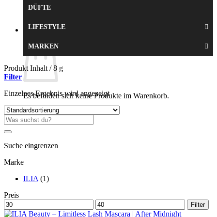
DÜFTE
Zurück zum Shop
LIFESTYLE
0
Warenkorb
MARKEN
Produkt Inhalt
/
8 g
Filter
Einzelnes Ergebnis wird angezeigt
Es befinden sich keine Produkte im Warenkorb.
Zurück zum Shop
Suche
nach:
Suche eingrenzen
Marke
ILIA
(1)
Preis
Min.
Max.
Filter
Preis
Preis