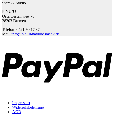
Store & Studio
PINU’U
Ostertorsteinweg 78
28203 Bremen
Telefon: 0421.70 17 37
Mail:
info@pinuu-naturkosmetik.de
P
Impressum
Widerrufsbelehrung
AGB