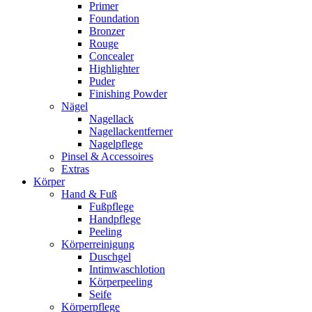
Primer
Foundation
Bronzer
Rouge
Concealer
Highlighter
Puder
Finishing Powder
Nägel
Nagellack
Nagellackentferner
Nagelpflege
Pinsel & Accessoires
Extras
Körper
Hand & Fuß
Fußpflege
Handpflege
Peeling
Körperreinigung
Duschgel
Intimwaschlotion
Körperpeeling
Seife
Körperpflege