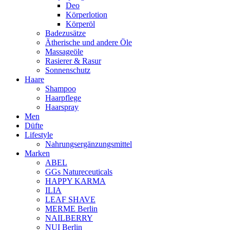
Deo
Körperlotion
Körperöl
Badezusätze
Ätherische und andere Öle
Massageöle
Rasierer & Rasur
Sonnenschutz
Haare
Shampoo
Haarpflege
Haarspray
Men
Düfte
Lifestyle
Nahrungsergänzungsmittel
Marken
ABEL
GGs Natureceuticals
HAPPY KARMA
ILIA
LEAF SHAVE
MERME Berlin
NAILBERRY
NUI Berlin