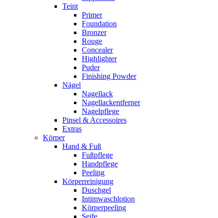
Teint
Primer
Foundation
Bronzer
Rouge
Concealer
Highlighter
Puder
Finishing Powder
Nägel
Nagellack
Nagellackentferner
Nagelpflege
Pinsel & Accessoires
Extras
Körper
Hand & Fuß
Fußpflege
Handpflege
Peeling
Körperreinigung
Duschgel
Intimwaschlotion
Körperpeeling
Seife