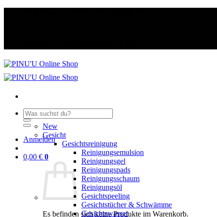
Zum
VERSANDKOSTENFREI ab 50 €
Inhalt
springen
VERSANDKOSTENFREI ab 50 €
Suche
nach:
New
Gesicht
Anmelden
Gesichtsreinigung
Reinigungsemulsion
0,00
€
0
Reinigungsgel
Reinigungspads
Reinigungsschaum
Reinigungsöl
Gesichtspeeling
Gesichtstücher & Schwämme
Gesichtswasser
Es befinden sich keine Produkte im Warenkorb.