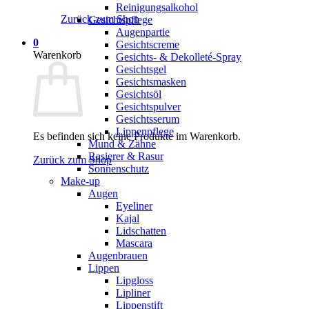
Reinigungsalkohol
Zurück zum Shop
Gesichtspflege
Augenpartie
0
Gesichtscreme
Warenkorb
Gesichts- & Dekolleté-Spray
Gesichtsgel
Gesichtsmasken
Gesichtsöl
Gesichtspulver
Gesichtsserum
Lippenpflege
Es befinden sich keine Produkte im Warenkorb.
Mund & Zähne
Rasierer & Rasur
Zurück zum Shop
Sonnenschutz
Make-up
Augen
Eyeliner
Kajal
Lidschatten
Mascara
Augenbrauen
Lippen
Lipgloss
Lipliner
Lippenstift