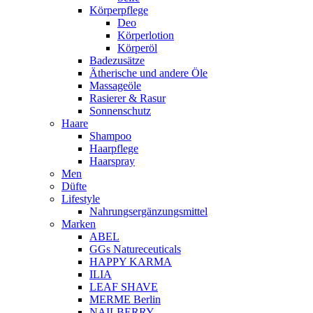
Körperpflege
Deo
Körperlotion
Körperöl
Badezusätze
Ätherische und andere Öle
Massageöle
Rasierer & Rasur
Sonnenschutz
Haare
Shampoo
Haarpflege
Haarspray
Men
Düfte
Lifestyle
Nahrungsergänzungsmittel
Marken
ABEL
GGs Natureceuticals
HAPPY KARMA
ILIA
LEAF SHAVE
MERME Berlin
NAILBERRY