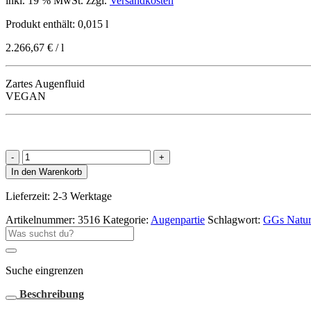
inkl. 19 % MwSt.
zzgl.
Versandkosten
Produkt enthält: 0,015
l
2.266,67
€
/
l
Zartes Augenfluid
VEGAN
GGs
–
In den Warenkorb
Luminous
Hydrating
Lieferzeit:
2-3 Werktage
Eye
Fluid
Artikelnummer:
3516
Kategorie:
Augenpartie
Schlagwort:
GGs Nature
Menge
Suche
nach:
Suche eingrenzen
Beschreibung