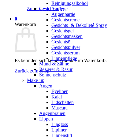
Reinigungsalkohol
Zurück zum Shop
Gesichtspflege
Augenpartie
0
Gesichtscreme
Warenkorb
Gesichts- & Dekolleté-Spray
Gesichtsgel
Gesichtsmasken
Gesichtsöl
Gesichtspulver
Gesichtsserum
Lippenpflege
Es befinden sich keine Produkte im Warenkorb.
Mund & Zähne
Rasierer & Rasur
Zurück zum Shop
Sonnenschutz
Make-up
Augen
Eyeliner
Kajal
Lidschatten
Mascara
Augenbrauen
Lippen
Lipgloss
Lipliner
Lippenstift