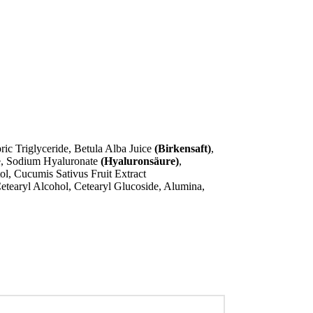
ric Triglyceride, Betula Alba Juice
(Birkensaft)
,
te, Sodium Hyaluronate
(Hyaluronsäure)
,
tol, Cucumis Sativus Fruit Extract
etearyl Alcohol, Cetearyl Glucoside, Alumina,