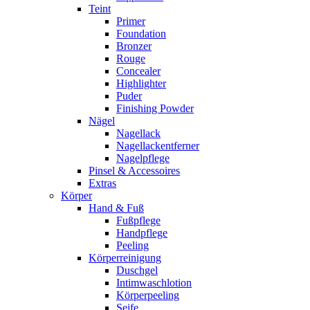
Teint
Primer
Foundation
Bronzer
Rouge
Concealer
Highlighter
Puder
Finishing Powder
Nägel
Nagellack
Nagellackentferner
Nagelpflege
Pinsel & Accessoires
Extras
Körper
Hand & Fuß
Fußpflege
Handpflege
Peeling
Körperreinigung
Duschgel
Intimwaschlotion
Körperpeeling
Seife