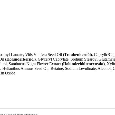
soamyl Laurate, Vitis Vinifera Seed Oil
(Traubenkernöl)
, Caprylic/Cap
Oil
(Holunderkernöl)
, Glyceryl Caprylate, Sodium Stearoyl Glutama
litol, Sambucus Nigra Flower Extract
(Holunderblütenextrakt)
, Xyli
)
, Helianthus Annuus Seed Oil, Betaine, Sodium Levulinate, Alcohol, C
Tin Oxide