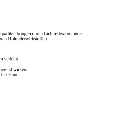
erpartikel bringen durch Lichtreflexion müde
erten Holunderwirkstoffen.
n verleiht.
rierend wirken.
cher Haut.