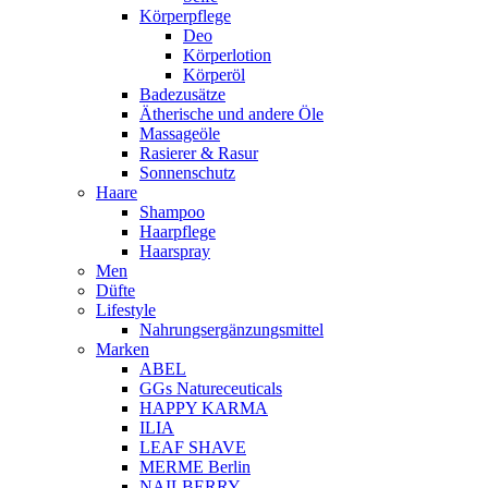
Körperpflege
Deo
Körperlotion
Körperöl
Badezusätze
Ätherische und andere Öle
Massageöle
Rasierer & Rasur
Sonnenschutz
Haare
Shampoo
Haarpflege
Haarspray
Men
Düfte
Lifestyle
Nahrungsergänzungsmittel
Marken
ABEL
GGs Natureceuticals
HAPPY KARMA
ILIA
LEAF SHAVE
MERME Berlin
NAILBERRY