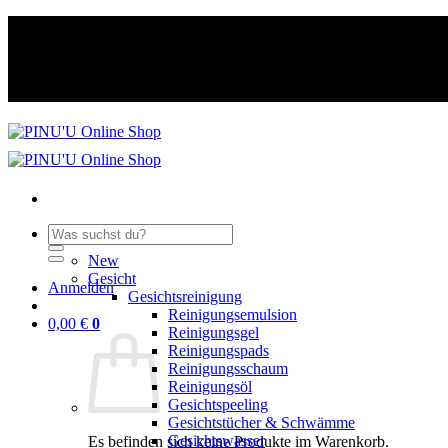
Zum
VERSANDKOSTENFREI ab 50 €
Inhalt
springen
VERSANDKOSTENFREI ab 50 €
Suche
nach:
New
Gesicht
Anmelden
Gesichtsreinigung
Reinigungsemulsion
0,00
€
0
Reinigungsgel
Reinigungspads
Reinigungsschaum
Reinigungsöl
Gesichtspeeling
Gesichtstücher & Schwämme
Gesichtswasser
Es befinden sich keine Produkte im Warenkorb.