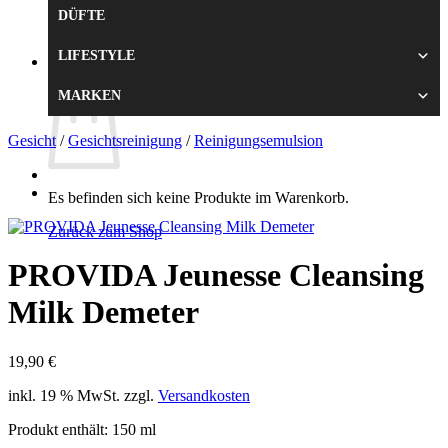
DÜFTE
Zurück zum Shop
LIFESTYLE
0
Warenkorb
MARKEN
Gesicht
/
Gesichtsreinigung
/
Reinigungsemulsion
Es befinden sich keine Produkte im Warenkorb.
Zurück zum Shop
PROVIDA Jeunesse Cleansing
Milk Demeter
19,90
€
inkl. 19 % MwSt.
zzgl.
Versandkosten
Produkt enthält: 150
ml