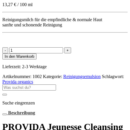
13,27
€
/
100
ml
Reinigungsmilch für die empfindliche & normale Haut
sanfte und schonende Reinigung
PROVIDA
Jeunesse
In den Warenkorb
Cleansing
Milk
Lieferzeit:
2-3 Werktage
Demeter
Menge
Artikelnummer:
1002
Kategorie:
Reinigungsemulsion
Schlagwort:
Provida organics
Suche
nach:
Suche eingrenzen
Beschreibung
PROVIDA Jeunesse Cleansing