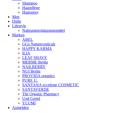
Shampoo
Haarpflege
Haarspray
Men
Düfte
Lifestyle
Nahrungsergänzungsmittel
Marken
ABEL
GGs Natureceuticals
HAPPY KARMA
ILIA
LEAF SHAVE
MERME Berlin
NAILBERRY
NUI Berlin
PROVIDA organics
PURE U.
SANTANA eccelente COSMETIC
SANTAVERDE
The Organic Pharmacy
Und Gretel
YLUMI
Anmelden