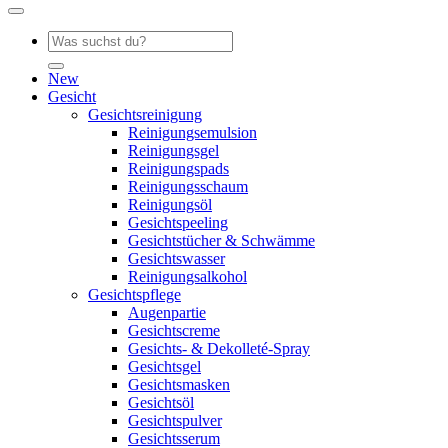
Suche
nach:
New
Gesicht
Gesichtsreinigung
Reinigungsemulsion
Reinigungsgel
Reinigungspads
Reinigungsschaum
Reinigungsöl
Gesichtspeeling
Gesichtstücher & Schwämme
Gesichtswasser
Reinigungsalkohol
Gesichtspflege
Augenpartie
Gesichtscreme
Gesichts- & Dekolleté-Spray
Gesichtsgel
Gesichtsmasken
Gesichtsöl
Gesichtspulver
Gesichtsserum