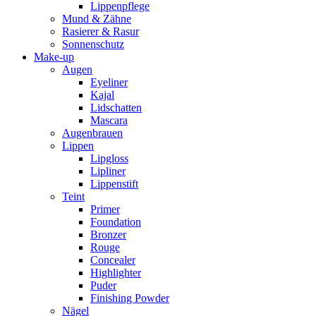
Lippenpflege
Mund & Zähne
Rasierer & Rasur
Sonnenschutz
Make-up
Augen
Eyeliner
Kajal
Lidschatten
Mascara
Augenbrauen
Lippen
Lipgloss
Lipliner
Lippenstift
Teint
Primer
Foundation
Bronzer
Rouge
Concealer
Highlighter
Puder
Finishing Powder
Nägel