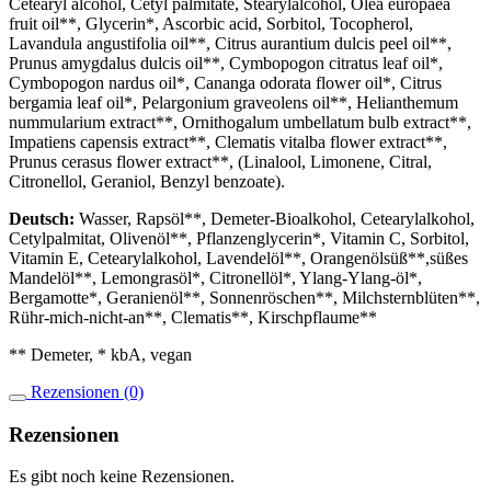
Cetearyl alcohol, Cetyl palmitate, Stearylalcohol, Olea europaea
fruit oil**, Glycerin*, Ascorbic acid, Sorbitol, Tocopherol,
Lavandula angustifolia oil**, Citrus aurantium dulcis peel oil**,
Prunus amygdalus dulcis oil**, Cymbopogon citratus leaf oil*,
Cymbopogon nardus oil*, Cananga odorata flower oil*, Citrus
bergamia leaf oil*, Pelargonium graveolens oil**, Helianthemum
nummularium extract**, Ornithogalum umbellatum bulb extract**,
Impatiens capensis extract**, Clematis vitalba flower extract**,
Prunus cerasus flower extract**, (Linalool, Limonene, Citral,
Citronellol, Geraniol, Benzyl benzoate).
Deutsch:
Wasser, Rapsöl**, Demeter-Bioalkohol, Cetearylalkohol,
Cetylpalmitat, Olivenöl**, Pflanzenglycerin*, Vitamin C, Sorbitol,
Vitamin E, Cetearylalkohol, Lavendelöl**, Orangenölsüß**,süßes
Mandelöl**, Lemongrasöl*, Citronellöl*, Ylang-Ylang-öl*,
Bergamotte*, Geranienöl**, Sonnenröschen**, Milchsternblüten**,
Rühr-mich-nicht-an**, Clematis**, Kirschpflaume**
** Demeter, * kbA, vegan
Rezensionen (0)
Rezensionen
Es gibt noch keine Rezensionen.