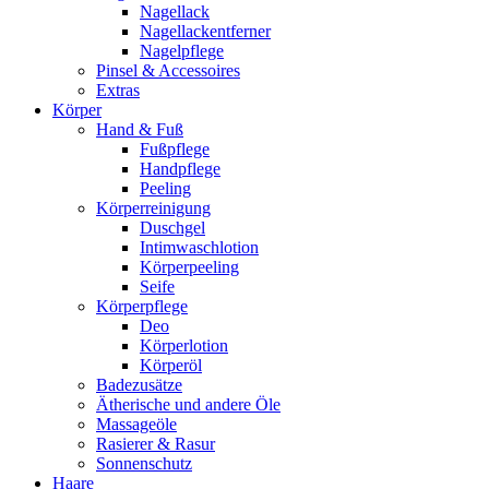
Nagellack
Nagellackentferner
Nagelpflege
Pinsel & Accessoires
Extras
Körper
Hand & Fuß
Fußpflege
Handpflege
Peeling
Körperreinigung
Duschgel
Intimwaschlotion
Körperpeeling
Seife
Körperpflege
Deo
Körperlotion
Körperöl
Badezusätze
Ätherische und andere Öle
Massageöle
Rasierer & Rasur
Sonnenschutz
Haare