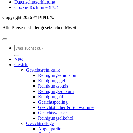
Datenschutzerklärung
Cookie-Richtlinie (EU)
Copyright 2026 ©
PINU'U
Alle Preise inkl. der gesetzlichen MwSt.
Suche
nach:
New
Gesicht
Gesichtsreinigung
Reinigungsemulsion
Reinigungsgel
Reinigungspads
Reinigungsschaum
Reinigungsöl
Gesichtspeeling
Gesichtstücher & Schwämme
Gesichtswasser
Reinigungsalkohol
Gesichtspflege
Augenpartie