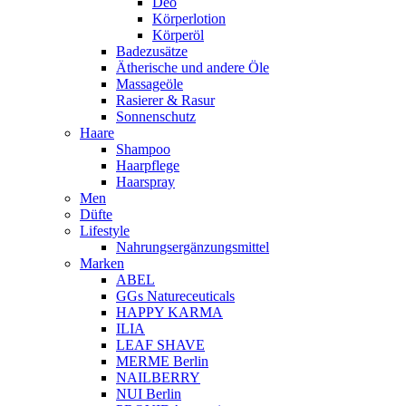
Deo
Körperlotion
Körperöl
Badezusätze
Ätherische und andere Öle
Massageöle
Rasierer & Rasur
Sonnenschutz
Haare
Shampoo
Haarpflege
Haarspray
Men
Düfte
Lifestyle
Nahrungsergänzungsmittel
Marken
ABEL
GGs Natureceuticals
HAPPY KARMA
ILIA
LEAF SHAVE
MERME Berlin
NAILBERRY
NUI Berlin