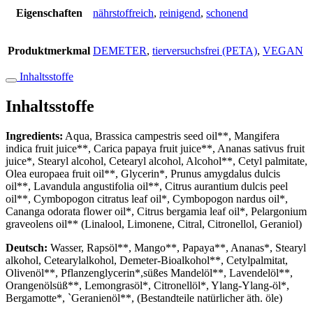
Eigenschaften
nährstoffreich
,
reinigend
,
schonend
Produktmerkmal
DEMETER
,
tierversuchsfrei (PETA)
,
VEGAN
Inhaltsstoffe
Inhaltsstoffe
Ingredients:
Aqua, Brassica campestris seed oil**, Mangifera
indica fruit juice**, Carica papaya fruit juice**, Ananas sativus fruit
juice*, Stearyl alcohol, Cetearyl alcohol, Alcohol**, Cetyl palmitate,
Olea europaea fruit oil**, Glycerin*, Prunus amygdalus dulcis
oil**, Lavandula angustifolia oil**, Citrus aurantium dulcis peel
oil**, Cymbopogon citratus leaf oil*, Cymbopogon nardus oil*,
Cananga odorata flower oil*, Citrus bergamia leaf oil*, Pelargonium
graveolens oil** (Linalool, Limonene, Citral, Citronellol, Geraniol)
Deutsch:
Wasser, Rapsöl**, Mango**, Papaya**, Ananas*, Stearyl
alkohol, Cetearylalkohol, Demeter-Bioalkohol**, Cetylpalmitat,
Olivenöl**, Pflanzenglycerin*,süßes Mandelöl**, Lavendelöl**,
Orangenölsüß**, Lemongrasöl*, Citronellöl*, Ylang-Ylang-öl*,
Bergamotte*, `Geranienöl**, (Bestandteile natürlicher äth. öle)