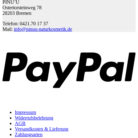
PINU’U
Ostertorsteinweg 78
28203 Bremen
Telefon: 0421.70 17 37
Mail:
info@pinuu-naturkosmetik.de
P
Impressum
Widerrufsbelehrung
AGB
Versandkosten & Lieferung
Zahlungsarten