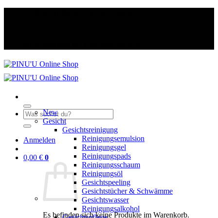
Zum
VERSANDKOSTENFREI ab 50 €
Inhalt
springen
VERSANDKOSTENFREI ab 50 €
New
Suche
Gesicht
nach:
Gesichtsreinigung
Reinigungsemulsion
Anmelden
Reinigungsgel
Reinigungspads
0,00
€
0
Reinigungsschaum
Reinigungsöl
Gesichtspeeling
Gesichtstücher & Schwämme
Gesichtswasser
Reinigungsalkohol
Es befinden sich keine Produkte im Warenkorb.
Gesichtspflege