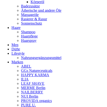
Körperöl
Badezusätze
Ätherische und andere Öle
Massageöle
Rasierer & Rasur
Sonnenschutz
Haare
Shampoo
Haarpflege
Haarspray
Men
Düfte
Lifestyle
Nahrungsergänzungsmittel
Marken
ABEL
GGs Natureceuticals
HAPPY KARMA
ILIA
LEAF SHAVE
MERME Berlin
NAILBERRY
NUI Berlin
PROVIDA organics
PURE U.