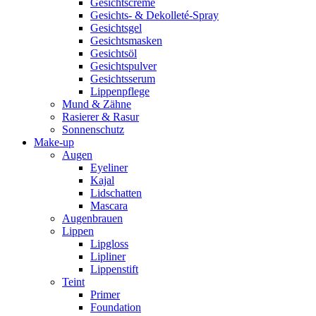
Gesichtscreme
Gesichts- & Dekolleté-Spray
Gesichtsgel
Gesichtsmasken
Gesichtsöl
Gesichtspulver
Gesichtsserum
Lippenpflege
Mund & Zähne
Rasierer & Rasur
Sonnenschutz
Make-up
Augen
Eyeliner
Kajal
Lidschatten
Mascara
Augenbrauen
Lippen
Lipgloss
Lipliner
Lippenstift
Teint
Primer
Foundation