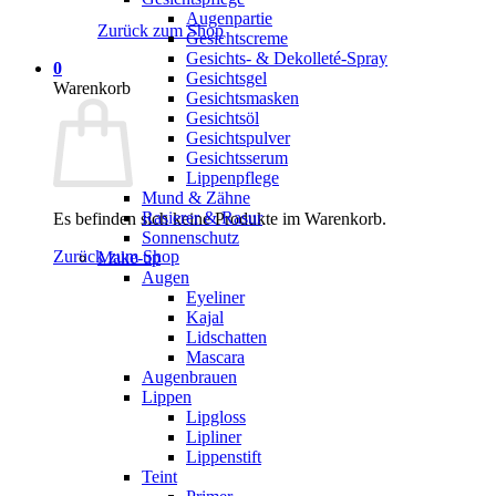
Augenpartie
Zurück zum Shop
Gesichtscreme
Gesichts- & Dekolleté-Spray
0
Gesichtsgel
Warenkorb
Gesichtsmasken
Gesichtsöl
Gesichtspulver
Gesichtsserum
Lippenpflege
Mund & Zähne
Rasierer & Rasur
Es befinden sich keine Produkte im Warenkorb.
Sonnenschutz
Zurück zum Shop
Make-up
Augen
Eyeliner
Kajal
Lidschatten
Mascara
Augenbrauen
Lippen
Lipgloss
Lipliner
Lippenstift
Teint