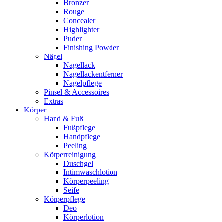
Bronzer
Rouge
Concealer
Highlighter
Puder
Finishing Powder
Nägel
Nagellack
Nagellackentferner
Nagelpflege
Pinsel & Accessoires
Extras
Körper
Hand & Fuß
Fußpflege
Handpflege
Peeling
Körperreinigung
Duschgel
Intimwaschlotion
Körperpeeling
Seife
Körperpflege
Deo
Körperlotion