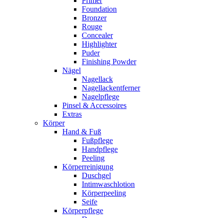
Primer
Foundation
Bronzer
Rouge
Concealer
Highlighter
Puder
Finishing Powder
Nägel
Nagellack
Nagellackentferner
Nagelpflege
Pinsel & Accessoires
Extras
Körper
Hand & Fuß
Fußpflege
Handpflege
Peeling
Körperreinigung
Duschgel
Intimwaschlotion
Körperpeeling
Seife
Körperpflege