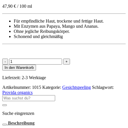
47,90
€
/
100
ml
Für empfindliche Haut, trockene und fettige Haut.
Mit Enzymen aus Papaya, Mango und Ananas.
Ohne jegliche Reibungskörper.
Schonend und gleichmäßig
PROVIDA
Tropical
In den Warenkorb
Fruits
Encyme
Lieferzeit:
2-3 Werktage
Peeling
Demeter
Artikelnummer:
1015
Kategorie:
Gesichtspeeling
Schlagwort:
Menge
Provida organics
Suche
nach:
Suche eingrenzen
Beschreibung