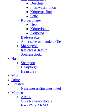
Duschgel
Intimwaschlotion
Körperpeeling
Seife
Körperpflege
Deo
Körperlotion
Körperöl
Badezusätze
Ätherische und andere Öle
Massageöle
Rasierer & Rasur
Sonnenschutz
Haare
Shampoo
Haarpflege
Haarspray
Men
Düfte
Lifestyle
Nahrungsergänzungsmittel
Marken
ABEL
GGs Natureceuticals
HAPPY KARMA