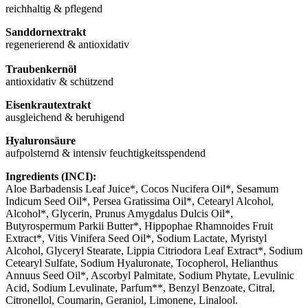
reichhaltig & pflegend
Sanddornextrakt
regenerierend & antioxidativ
Traubenkernöl
antioxidativ & schützend
Eisenkrautextrakt
ausgleichend & beruhigend
Hyaluronsäure
aufpolsternd & intensiv feuchtigkeitsspendend
Ingredients (INCI):
Aloe Barbadensis Leaf Juice*, Cocos Nucifera Oil*, Sesamum
Indicum Seed Oil*, Persea Gratissima Oil*, Cetearyl Alcohol,
Alcohol*, Glycerin, Prunus Amygdalus Dulcis Oil*,
Butyrospermum Parkii Butter*, Hippophae Rhamnoides Fruit
Extract*, Vitis Vinifera Seed Oil*, Sodium Lactate, Myristyl
Alcohol, Glyceryl Stearate, Lippia Citriodora Leaf Extract*, Sodium
Cetearyl Sulfate, Sodium Hyaluronate, Tocopherol, Helianthus
Annuus Seed Oil*, Ascorbyl Palmitate, Sodium Phytate, Levulinic
Acid, Sodium Levulinate, Parfum**, Benzyl Benzoate, Citral,
Citronellol, Coumarin, Geraniol, Limonene, Linalool.