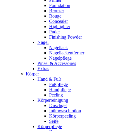
Primer
Foundation
Bronzer
Rouge
Concealer
Highlighter
Puder
Finishing Powder
Nägel
Nagellack
Nagellackentferner
Nagelpflege
Pinsel & Accessoires
Extras
Körper
Hand & Fuß
Fußpflege
Handpflege
Peeling
Körperreinigung
Duschgel
Intimwaschlotion
Körperpeeling
Seife
Körperpflege