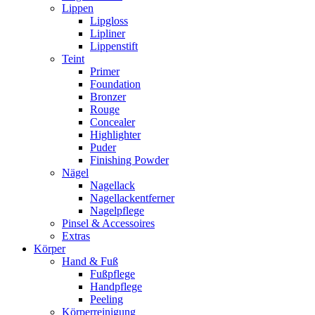
Lippen
Lipgloss
Lipliner
Lippenstift
Teint
Primer
Foundation
Bronzer
Rouge
Concealer
Highlighter
Puder
Finishing Powder
Nägel
Nagellack
Nagellackentferner
Nagelpflege
Pinsel & Accessoires
Extras
Körper
Hand & Fuß
Fußpflege
Handpflege
Peeling
Körperreinigung