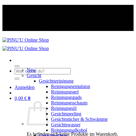
Zum
VERSANDKOSTENFREI ab 50 €
Inhalt
springen
VERSANDKOSTENFREI ab 50 €
New
Suche
Gesicht
nach:
Gesichtsreinigung
Reinigungsemulsion
Anmelden
Reinigungsgel
Reinigungspads
0,00
€
0
Reinigungsschaum
Reinigungsöl
Gesichtspeeling
Gesichtstücher & Schwämme
Gesichtswasser
Reinigungsalkohol
Es befinden sich keine Produkte im Warenkorb.
Gesichtspflege