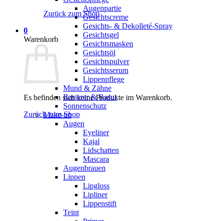
Augenpartie
Zurück zum Shop
Gesichtscreme
Gesichts- & Dekolleté-Spray
0
Gesichtsgel
Warenkorb
Gesichtsmasken
Gesichtsöl
Gesichtspulver
Gesichtsserum
Lippenpflege
Mund & Zähne
Rasierer & Rasur
Es befinden sich keine Produkte im Warenkorb.
Sonnenschutz
Zurück zum Shop
Make-up
Augen
Eyeliner
Kajal
Lidschatten
Mascara
Augenbrauen
Lippen
Lipgloss
Lipliner
Lippenstift
Teint