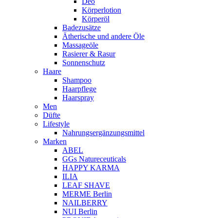
Deo
Körperlotion
Körperöl
Badezusätze
Ätherische und andere Öle
Massageöle
Rasierer & Rasur
Sonnenschutz
Haare
Shampoo
Haarpflege
Haarspray
Men
Düfte
Lifestyle
Nahrungsergänzungsmittel
Marken
ABEL
GGs Natureceuticals
HAPPY KARMA
ILIA
LEAF SHAVE
MERME Berlin
NAILBERRY
NUI Berlin