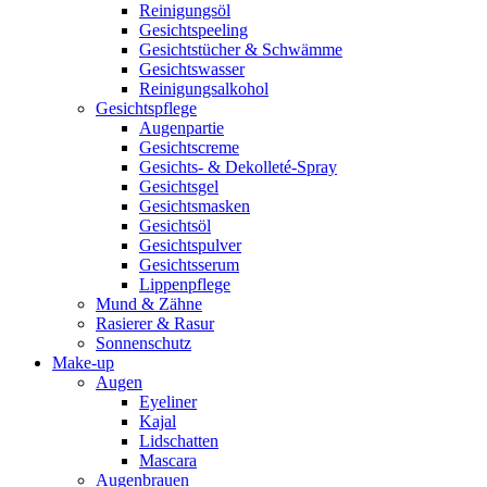
Reinigungsöl
Gesichtspeeling
Gesichtstücher & Schwämme
Gesichtswasser
Reinigungsalkohol
Gesichtspflege
Augenpartie
Gesichtscreme
Gesichts- & Dekolleté-Spray
Gesichtsgel
Gesichtsmasken
Gesichtsöl
Gesichtspulver
Gesichtsserum
Lippenpflege
Mund & Zähne
Rasierer & Rasur
Sonnenschutz
Make-up
Augen
Eyeliner
Kajal
Lidschatten
Mascara
Augenbrauen