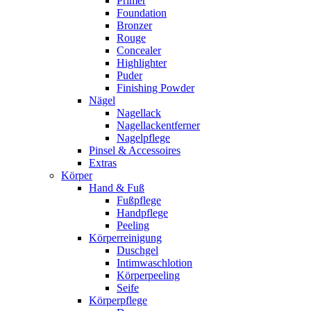
Primer
Foundation
Bronzer
Rouge
Concealer
Highlighter
Puder
Finishing Powder
Nägel
Nagellack
Nagellackentferner
Nagelpflege
Pinsel & Accessoires
Extras
Körper
Hand & Fuß
Fußpflege
Handpflege
Peeling
Körperreinigung
Duschgel
Intimwaschlotion
Körperpeeling
Seife
Körperpflege