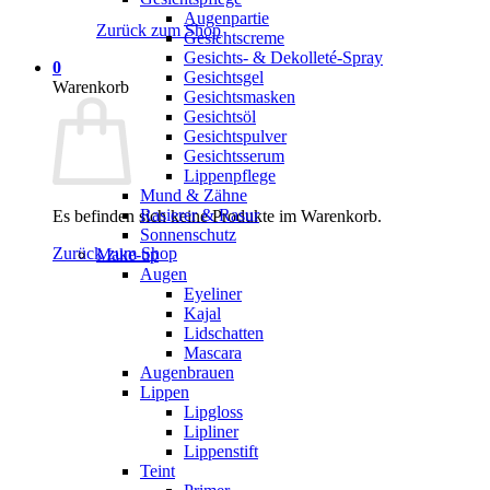
Augenpartie
Zurück zum Shop
Gesichtscreme
Gesichts- & Dekolleté-Spray
0
Gesichtsgel
Warenkorb
Gesichtsmasken
Gesichtsöl
Gesichtspulver
Gesichtsserum
Lippenpflege
Mund & Zähne
Rasierer & Rasur
Es befinden sich keine Produkte im Warenkorb.
Sonnenschutz
Zurück zum Shop
Make-up
Augen
Eyeliner
Kajal
Lidschatten
Mascara
Augenbrauen
Lippen
Lipgloss
Lipliner
Lippenstift
Teint