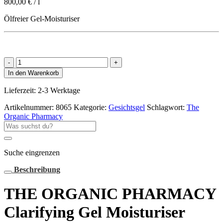
800,00
€
/
l
Ölfreier Gel-Moisturiser
THE
ORGANIC
In den Warenkorb
PHARMACY
Clarifying
Lieferzeit:
2-3 Werktage
Gel
Moisturiser
Artikelnummer:
8065
Kategorie:
Gesichtsgel
Schlagwort:
The
Menge
Organic Pharmacy
Suche
nach:
Suche eingrenzen
Beschreibung
THE ORGANIC PHARMACY
Clarifying Gel Moisturiser