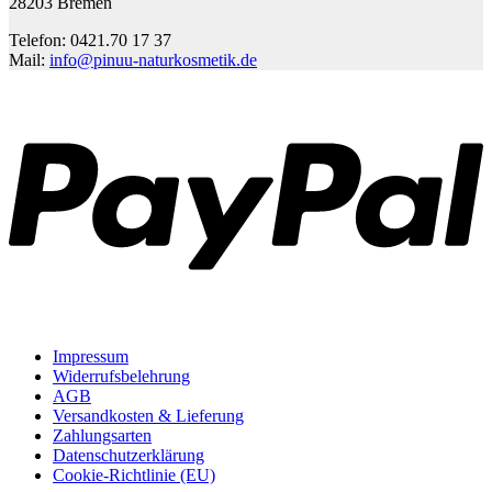
28203 Bremen
Telefon: 0421.70 17 37
Mail:
info@pinuu-naturkosmetik.de
P
Impressum
Widerrufsbelehrung
AGB
Versandkosten & Lieferung
Zahlungsarten
Datenschutzerklärung
Cookie-Richtlinie (EU)