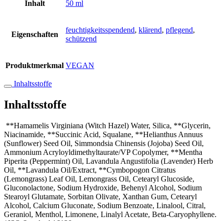
Inhalt
50 ml
feuchtigkeitsspendend
,
klärend
,
pflegend
,
Eigenschaften
schützend
Produktmerkmal
VEGAN
Inhaltsstoffe
Inhaltsstoffe
**Hamamelis Virginiana (Witch Hazel) Water, Silica, **Glycerin,
Niacinamide, **Succinic Acid, Squalane, **Helianthus Annuus
(Sunflower) Seed Oil, Simmondsia Chinensis (Jojoba) Seed Oil,
Ammonium Acryloyldimethyltaurate/VP Copolymer, **Mentha
Piperita (Peppermint) Oil, Lavandula Angustifolia (Lavender) Herb
Oil, **Lavandula Oil/Extract, **Cymbopogon Citratus
(Lemongrass) Leaf Oil, Lemongrass Oil, Cetearyl Glucoside,
Gluconolactone, Sodium Hydroxide, Behenyl Alcohol, Sodium
Stearoyl Glutamate, Sorbitan Olivate, Xanthan Gum, Cetearyl
Alcohol, Calcium Gluconate, Sodium Benzoate, Linalool, Citral,
Geraniol, Menthol, Limonene, Linalyl Acetate, Beta-Caryophyllene.