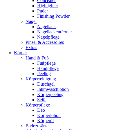
Concealer
Highlighter
Puder
Finishing Powder
Nägel
Nagellack
Nagellackentferner
Nagelpflege
Pinsel & Accessoires
Extras
Körper
Hand & Fuß
Fußpflege
Handpflege
Peeling
Körperreinigung
Duschgel
Intimwaschlotion
Körperpeeling
Seife
Körperpflege
Deo
Körperlotion
Körperöl
Badezusätze