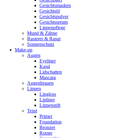
Gesichtsmasken
Gesichtsöl
Gesichtspulver
Gesichtsserum
Lippenpflege
Mund & Zähne
Rasierer & Rasur
Sonnenschutz
Make-up
Augen
Eyeliner
Kajal
Lidschatten
Mascara
Augenbrauen
Lippen
Lipgloss
Lipliner
Lippenstift
Teint
Primer
Foundation
Bronzer
Rouge