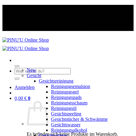
Zum
VERSANDKOSTENFREI ab 50 €
Inhalt
springen
VERSANDKOSTENFREI ab 50 €
New
Suche
Gesicht
nach:
Gesichtsreinigung
Reinigungsemulsion
Anmelden
Reinigungsgel
Reinigungspads
0,00
€
0
Reinigungsschaum
Reinigungsöl
Gesichtspeeling
Gesichtstücher & Schwämme
Gesichtswasser
Reinigungsalkohol
Es befinden sich keine Produkte im Warenkorb.
Gesichtspflege