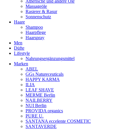
Ätherische und andere Öle
Massageöle
Rasierer & Rasur
Sonnenschutz
Haare
Shampoo
Haarpflege
Haarspray
Men
Düfte
Lifestyle
Nahrungsergänzungsmittel
Marken
ABEL
GGs Natureceuticals
HAPPY KARMA
ILIA
LEAF SHAVE
MERME Berlin
NAILBERRY
NUI Berlin
PROVIDA organics
PURE U.
SANTANA eccelente COSMETIC
SANTAVERDE