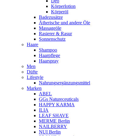
Deo
Körperlotion
Körperöl
Badezusätze
Ätherische und andere Öle
Massageöle
Rasierer & Rasur
Sonnenschutz
Haare
Shampoo
Haarpflege
Haarspray
Men
Düfte
Lifestyle
Nahrungsergänzungsmittel
Marken
ABEL
GGs Natureceuticals
HAPPY KARMA
ILIA
LEAF SHAVE
MERME Berlin
NAILBERRY
NUI Berlin