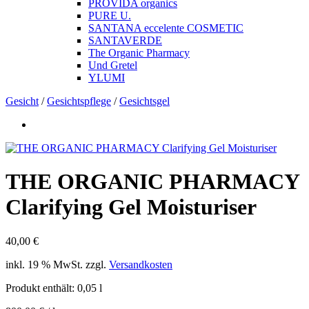
PROVIDA organics
PURE U.
SANTANA eccelente COSMETIC
SANTAVERDE
The Organic Pharmacy
Und Gretel
YLUMI
Gesicht
/
Gesichtspflege
/
Gesichtsgel
THE ORGANIC PHARMACY
Clarifying Gel Moisturiser
40,00
€
inkl. 19 % MwSt.
zzgl.
Versandkosten
Produkt enthält: 0,05
l