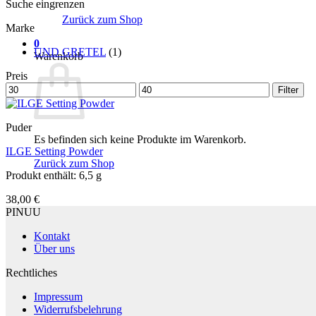
Suche eingrenzen
Zurück zum Shop
Marke
0
UND GRETEL
(1)
Warenkorb
Preis
Min.
Max.
Filter
Preis
Preis
Puder
Es befinden sich keine Produkte im Warenkorb.
ILGE Setting Powder
Zurück zum Shop
Produkt enthält: 6,5
g
38,00
€
PINUU
Kontakt
Über uns
Rechtliches
Impressum
Widerrufsbelehrung