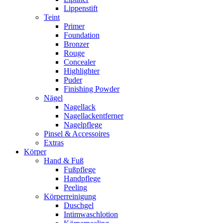
Lippenstift
Teint
Primer
Foundation
Bronzer
Rouge
Concealer
Highlighter
Puder
Finishing Powder
Nägel
Nagellack
Nagellackentferner
Nagelpflege
Pinsel & Accessoires
Extras
Körper
Hand & Fuß
Fußpflege
Handpflege
Peeling
Körperreinigung
Duschgel
Intimwaschlotion