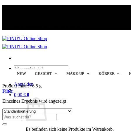
Zum
VERSANDKOSTENFREI ab 50 €
Inhalt
springen
VERSANDKOSTENFREI ab 50 €
Suche
nach:
NEW
GESICHT
MAKE-UP
KÖRPER
Anmelden
Produkt Inhalt
/
6,5 g
Filter
0,00
€
0
Einzelnes Ergebnis wird angezeigt
Suche
nach:
Es befinden sich keine Produkte im Warenkorb.