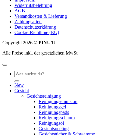
Widerrufsbelehrung
AGB
Versandkosten & Lieferung
Zahlungsarten
Datenschutzerklärung
Cookie-Richtlinie (EU)
Copyright 2026 ©
PINU'U
Alle Preise inkl. der gesetzlichen MwSt.
Suche
nach:
New
Gesicht
Gesichtsreinigung
Reinigungsemulsion
Reinigungsgel
Reinigungspads
Reinigungsschaum
Reinigungsöl
Gesichtspeeling
Gesichtstücher & Schwämme