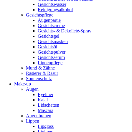
Gesichtswasser
Reinigungsalkohol
Gesichtspflege
Augenpartie
Gesichtscreme
Gesichts- & Dekolleté-Spray
Gesichtsgel
Gesichtsmasken
Gesichtsöl
Gesichtspulver
Gesichtsserum
Lippenpflege
Mund & Zähne
Rasierer & Rasur
Sonnenschutz
Make-up
Augen
Eyeliner
Kajal
Lidschatten
Mascara
Augenbrauen
Lippen
Lipgloss
Lipliner