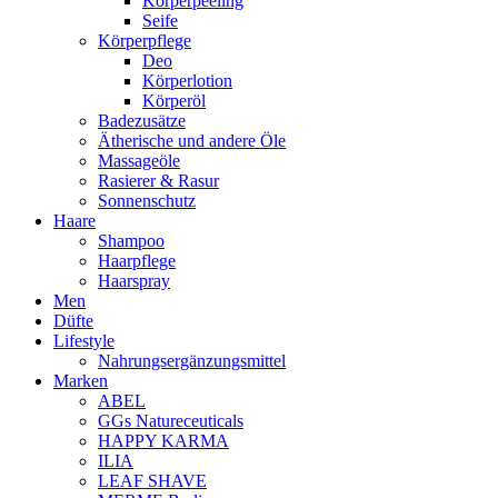
Körperpeeling
Seife
Körperpflege
Deo
Körperlotion
Körperöl
Badezusätze
Ätherische und andere Öle
Massageöle
Rasierer & Rasur
Sonnenschutz
Haare
Shampoo
Haarpflege
Haarspray
Men
Düfte
Lifestyle
Nahrungsergänzungsmittel
Marken
ABEL
GGs Natureceuticals
HAPPY KARMA
ILIA
LEAF SHAVE