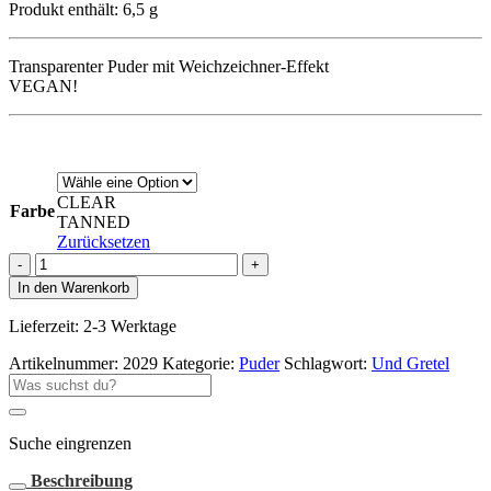
Produkt enthält: 6,5
g
Transparenter Puder mit Weichzeichner-Effekt
VEGAN!
CLEAR
Farbe
TANNED
Zurücksetzen
ILGE
Setting
In den Warenkorb
Powder
Menge
Lieferzeit:
2-3 Werktage
Artikelnummer:
2029
Kategorie:
Puder
Schlagwort:
Und Gretel
Suche
nach:
Suche eingrenzen
Beschreibung