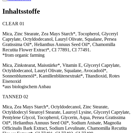
Inhaltsstoffe
CLEAR 01
Mica, Zinc Stearate, Zea Mays Starch*, Tocopherol, Glyceryl
Caprylate, Octyldodecanol, Lauryl Olivate, Squalane, Persea
Gratissima Oil*, Helianthus Annuus Seed Oil*, Chamomilla
Recutita Flower Extract*, CI 77891, CI 77491.
*from organic farming
Mica, Zinkstearat, Maisstärke*, Vitamin E, Glyceryl Caprylate,
Octyldodecanol, Lauryl Olivate, Squalane, Avocadoöl*,
Sonnenblumenöl*, Kamillenblütenextrakt*, Titandioxid, Rotes
Eisenoxid
*aus biologischem Anbau
TANNED 02
Mica, Zea Mays Starch*, Octyldodecanol, Zinc Stearate,
Octyldodecyl Stearoyl Stearate, Lauroyl Lysine, Glyceryl Caprylate,
Pentylene Glycol, Tocopherol, Glycerin, Aqua, Persea Gratissima
Oil*, Helianthus Annuus Seed Oil*, Sodium Anisate, Magnolia
Officinalis Bark Extract, Sodium Levulinate, Chamomilla Recutita