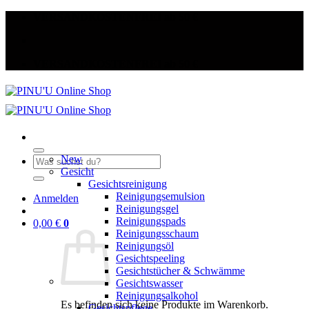
Zum
VERSANDKOSTENFREI ab 50 €
Inhalt
springen
VERSANDKOSTENFREI ab 50 €
New
Suche
Gesicht
nach:
Gesichtsreinigung
Reinigungsemulsion
Anmelden
Reinigungsgel
Reinigungspads
0,00
€
0
Reinigungsschaum
Reinigungsöl
Gesichtspeeling
Gesichtstücher & Schwämme
Gesichtswasser
Reinigungsalkohol
Es befinden sich keine Produkte im Warenkorb.
Gesichtspflege