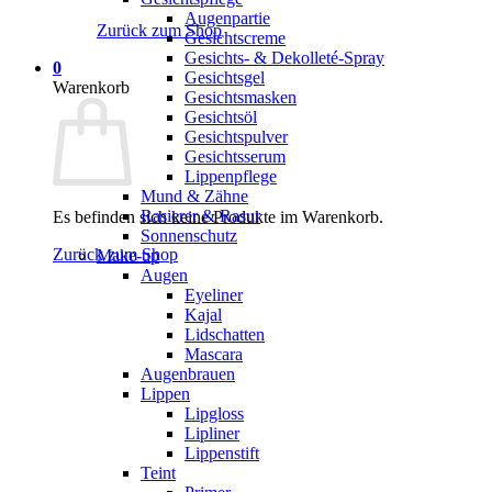
Augenpartie
Zurück zum Shop
Gesichtscreme
Gesichts- & Dekolleté-Spray
0
Gesichtsgel
Warenkorb
Gesichtsmasken
Gesichtsöl
Gesichtspulver
Gesichtsserum
Lippenpflege
Mund & Zähne
Rasierer & Rasur
Es befinden sich keine Produkte im Warenkorb.
Sonnenschutz
Zurück zum Shop
Make-up
Augen
Eyeliner
Kajal
Lidschatten
Mascara
Augenbrauen
Lippen
Lipgloss
Lipliner
Lippenstift
Teint