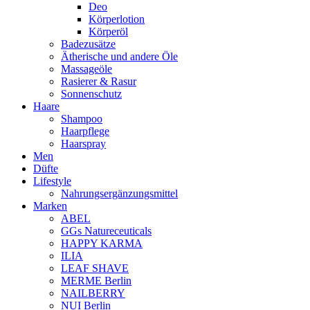
Deo
Körperlotion
Körperöl
Badezusätze
Ätherische und andere Öle
Massageöle
Rasierer & Rasur
Sonnenschutz
Haare
Shampoo
Haarpflege
Haarspray
Men
Düfte
Lifestyle
Nahrungsergänzungsmittel
Marken
ABEL
GGs Natureceuticals
HAPPY KARMA
ILIA
LEAF SHAVE
MERME Berlin
NAILBERRY
NUI Berlin