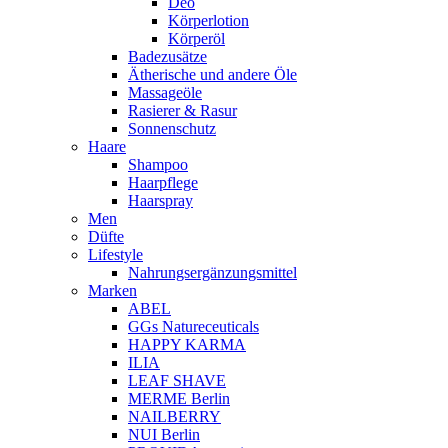
Deo
Körperlotion
Körperöl
Badezusätze
Ätherische und andere Öle
Massageöle
Rasierer & Rasur
Sonnenschutz
Haare
Shampoo
Haarpflege
Haarspray
Men
Düfte
Lifestyle
Nahrungsergänzungsmittel
Marken
ABEL
GGs Natureceuticals
HAPPY KARMA
ILIA
LEAF SHAVE
MERME Berlin
NAILBERRY
NUI Berlin