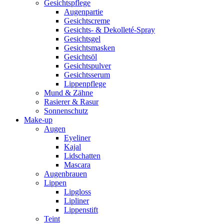
Gesichtspflege
Augenpartie
Gesichtscreme
Gesichts- & Dekolleté-Spray
Gesichtsgel
Gesichtsmasken
Gesichtsöl
Gesichtspulver
Gesichtsserum
Lippenpflege
Mund & Zähne
Rasierer & Rasur
Sonnenschutz
Make-up
Augen
Eyeliner
Kajal
Lidschatten
Mascara
Augenbrauen
Lippen
Lipgloss
Lipliner
Lippenstift
Teint