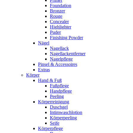
Primer
Foundation
Bronzer
Rouge
Concealer
Highlighter
Puder
Finishing Powder
Nägel
Nagellack
Nagellackentferner
Nagelpflege
Pinsel & Accessoires
Extras
Körper
Hand & Fuß
Fußpflege
Handpflege
Peeling
Körperreinigung
Duschgel
Intimwaschlotion
Körperpeeling
Seife
Körperpflege