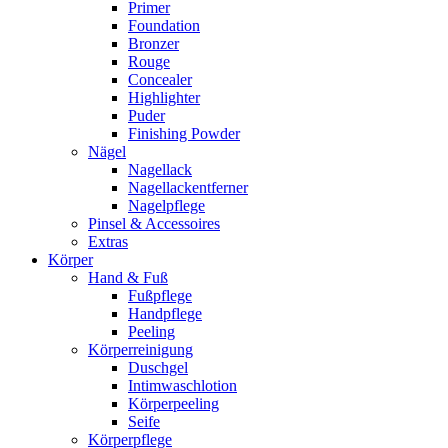
Primer
Foundation
Bronzer
Rouge
Concealer
Highlighter
Puder
Finishing Powder
Nägel
Nagellack
Nagellackentferner
Nagelpflege
Pinsel & Accessoires
Extras
Körper
Hand & Fuß
Fußpflege
Handpflege
Peeling
Körperreinigung
Duschgel
Intimwaschlotion
Körperpeeling
Seife
Körperpflege