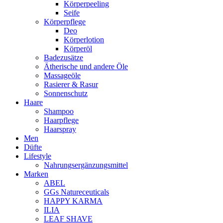
Körperpeeling
Seife
Körperpflege
Deo
Körperlotion
Körperöl
Badezusätze
Ätherische und andere Öle
Massageöle
Rasierer & Rasur
Sonnenschutz
Haare
Shampoo
Haarpflege
Haarspray
Men
Düfte
Lifestyle
Nahrungsergänzungsmittel
Marken
ABEL
GGs Natureceuticals
HAPPY KARMA
ILIA
LEAF SHAVE