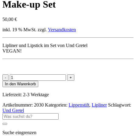
Make-up Set
50,00
€
inkl. 19 % MwSt.
zzgl.
Versandkosten
Lipliner und Lipstick im Set von Und Gretel
VEGAN!
POWDER
ROSE
In den Warenkorb
Lips
Set
Lieferzeit:
2-3 Werktage
Make-
up
Artikelnummer:
2030
Kategorien:
Lippenstift
,
Lipliner
Schlagwort:
Set
Und Gretel
Menge
Suche
nach:
Suche eingrenzen