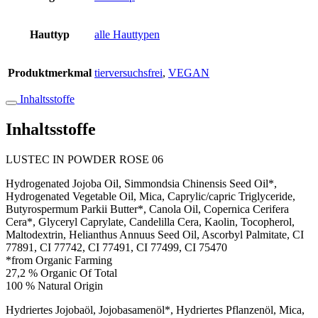
Hauttyp
alle Hauttypen
Produktmerkmal
tierversuchsfrei
,
VEGAN
Inhaltsstoffe
Inhaltsstoffe
LUSTEC IN POWDER ROSE 06
Hydrogenated Jojoba Oil, Simmondsia Chinensis Seed Oil*,
Hydrogenated Vegetable Oil, Mica, Caprylic/capric Triglyceride,
Butyrospermum Parkii Butter*, Canola Oil, Copernica Cerifera
Cera*, Glyceryl Caprylate, Candelilla Cera, Kaolin, Tocopherol,
Maltodextrin, Helianthus Annuus Seed Oil, Ascorbyl Palmitate, CI
77891, CI 77742, CI 77491, CI 77499, CI 75470
*from Organic Farming
27,2 % Organic Of Total
100 % Natural Origin
Hydriertes Jojobaöl, Jojobasamenöl*, Hydriertes Pflanzenöl, Mica,