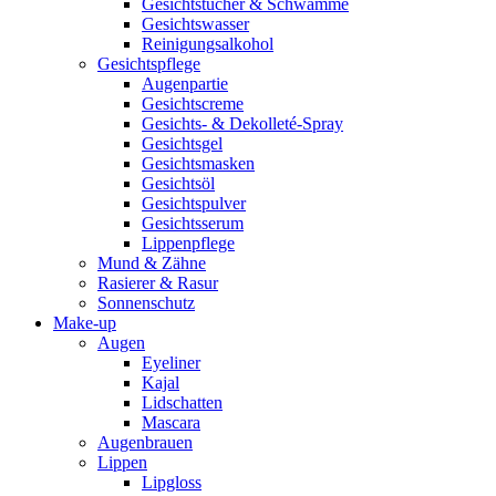
Gesichtstücher & Schwämme
Gesichtswasser
Reinigungsalkohol
Gesichtspflege
Augenpartie
Gesichtscreme
Gesichts- & Dekolleté-Spray
Gesichtsgel
Gesichtsmasken
Gesichtsöl
Gesichtspulver
Gesichtsserum
Lippenpflege
Mund & Zähne
Rasierer & Rasur
Sonnenschutz
Make-up
Augen
Eyeliner
Kajal
Lidschatten
Mascara
Augenbrauen
Lippen
Lipgloss