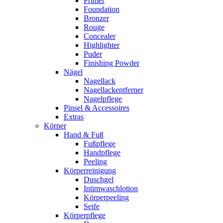
Primer
Foundation
Bronzer
Rouge
Concealer
Highlighter
Puder
Finishing Powder
Nägel
Nagellack
Nagellackentferner
Nagelpflege
Pinsel & Accessoires
Extras
Körper
Hand & Fuß
Fußpflege
Handpflege
Peeling
Körperreinigung
Duschgel
Intimwaschlotion
Körperpeeling
Seife
Körperpflege