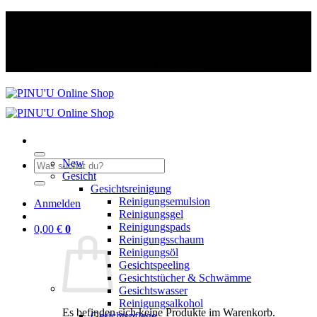
Zum
VERSANDKOSTENFREI ab 50 €
Inhalt
springen
VERSANDKOSTENFREI ab 50 €
New
Suche
Gesicht
nach:
Gesichtsreinigung
Reinigungsemulsion
Anmelden
Reinigungsgel
Reinigungspads
0,00
€
0
Reinigungsschaum
Reinigungsöl
Gesichtspeeling
Gesichtstücher & Schwämme
Gesichtswasser
Reinigungsalkohol
Es befinden sich keine Produkte im Warenkorb.
Gesichtspflege