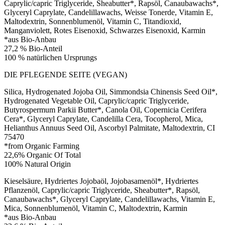
Caprylic/capric Triglyceride, Sheabutter*, Rapsöl, Canaubawachs*,
Glyceryl Caprylate, Candelillawachs, Weisse Tonerde, Vitamin E,
Maltodextrin, Sonnenblumenöl, Vitamin C, Titandioxid,
Manganviolett, Rotes Eisenoxid, Schwarzes Eisenoxid, Karmin
*aus Bio-Anbau
27,2 % Bio-Anteil
100 % natürlichen Ursprungs
DIE PFLEGENDE SEITE (VEGAN)
Silica, Hydrogenated Jojoba Oil, Simmondsia Chinensis Seed Oil*,
Hydrogenated Vegetable Oil, Caprylic/capric Triglyceride,
Butyrospermum Parkii Butter*, Canola Oil, Copernicia Cerifera
Cera*, Glyceryl Caprylate, Candelilla Cera, Tocopherol, Mica,
Helianthus Annuus Seed Oil, Ascorbyl Palmitate, Maltodextrin, CI
75470
*from Organic Farming
22,6% Organic Of Total
100% Natural Origin
Kieselsäure, Hydriertes Jojobaöl, Jojobasamenöl*, Hydriertes
Pflanzenöl, Caprylic/capric Triglyceride, Sheabutter*, Rapsöl,
Canaubawachs*, Glyceryl Caprylate, Candelillawachs, Vitamin E,
Mica, Sonnenblumenöl, Vitamin C, Maltodextrin, Karmin
*aus Bio-Anbau