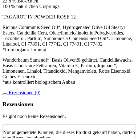
22,6 % Bio-Anteil
100 % natürlichen Ursprungs
TAGAROT IN POWDER ROSE 12
Ricinus Communis Seed Oil*, Hydrogenated Olive Oil Stearyl
Esters, Candelilla Cera, Oleic/linoleic/linolenic Polyglycerides,
Tocopherol, Parfum, Simmondsia Chinensis Seed Oil*, Limonene,
Linalool, CI 77891, CI 77742, CI 77491, CI 77492
*from organic farming
Wunderbaum Samenöl*, Basis Olivenöl gehärtet, Candelillawachs,
Basis Linolsäure Fettsäuren, Vitamin E, Parfüm, Jojobaöl*,
Limonenen, Linalol, Titandioxid, Manganviolett, Rotes Eisenoxid,
Gelbes Eisenoxid
*aus kontrolliert biologischem Anbau
Rezensionen (0)
Rezensionen
Es gibt noch keine Rezensionen.
Nur angemeldete Kunden, die dieses Produkt gekauft haben, dürfen
eine Rezension abgeben.