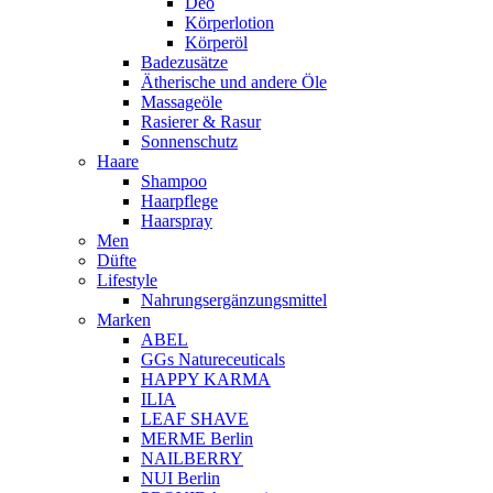
Deo
Körperlotion
Körperöl
Badezusätze
Ätherische und andere Öle
Massageöle
Rasierer & Rasur
Sonnenschutz
Haare
Shampoo
Haarpflege
Haarspray
Men
Düfte
Lifestyle
Nahrungsergänzungsmittel
Marken
ABEL
GGs Natureceuticals
HAPPY KARMA
ILIA
LEAF SHAVE
MERME Berlin
NAILBERRY
NUI Berlin