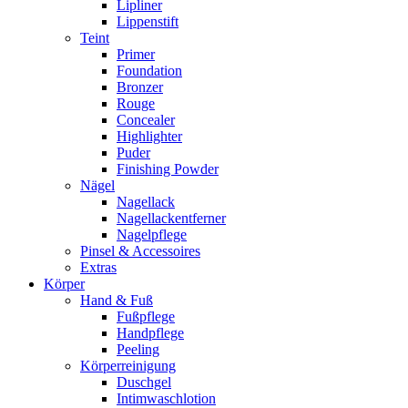
Lipliner
Lippenstift
Teint
Primer
Foundation
Bronzer
Rouge
Concealer
Highlighter
Puder
Finishing Powder
Nägel
Nagellack
Nagellackentferner
Nagelpflege
Pinsel & Accessoires
Extras
Körper
Hand & Fuß
Fußpflege
Handpflege
Peeling
Körperreinigung
Duschgel
Intimwaschlotion