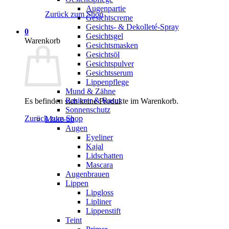
Augenpartie
Zurück zum Shop
Gesichtscreme
Gesichts- & Dekolleté-Spray
0
Gesichtsgel
Warenkorb
Gesichtsmasken
Gesichtsöl
Gesichtspulver
Gesichtsserum
Lippenpflege
Mund & Zähne
Rasierer & Rasur
Es befinden sich keine Produkte im Warenkorb.
Sonnenschutz
Zurück zum Shop
Make-up
Augen
Eyeliner
Kajal
Lidschatten
Mascara
Augenbrauen
Lippen
Lipgloss
Lipliner
Lippenstift
Teint