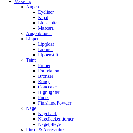
Make-up
Augen
Eyeliner
Kajal
Lidschatten
Mascara
Augenbrauen
Lippen
Lipgloss
Lipliner
Lippenstift
Teint
Primer
Foundation
Bronzer
Rouge
Concealer
Highlighter
Puder
Finishing Powder
Nägel
Nagellack
Nagellackentferner
Nagelpflege
Pinsel & Accessoires