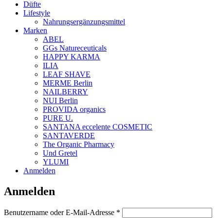
Düfte
Lifestyle
Nahrungsergänzungsmittel
Marken
ABEL
GGs Natureceuticals
HAPPY KARMA
ILIA
LEAF SHAVE
MERME Berlin
NAILBERRY
NUI Berlin
PROVIDA organics
PURE U.
SANTANA eccelente COSMETIC
SANTAVERDE
The Organic Pharmacy
Und Gretel
YLUMI
Anmelden
Anmelden
Erforderlich
Benutzername oder E-Mail-Adresse
*