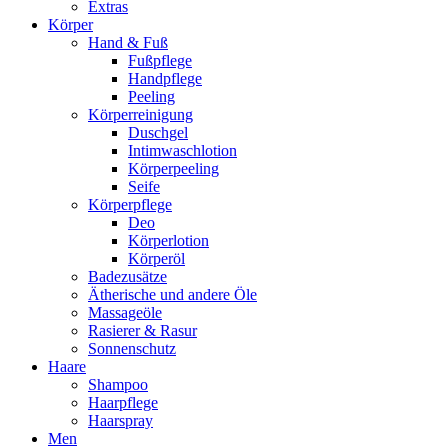
Extras
Körper
Hand & Fuß
Fußpflege
Handpflege
Peeling
Körperreinigung
Duschgel
Intimwaschlotion
Körperpeeling
Seife
Körperpflege
Deo
Körperlotion
Körperöl
Badezusätze
Ätherische und andere Öle
Massageöle
Rasierer & Rasur
Sonnenschutz
Haare
Shampoo
Haarpflege
Haarspray
Men