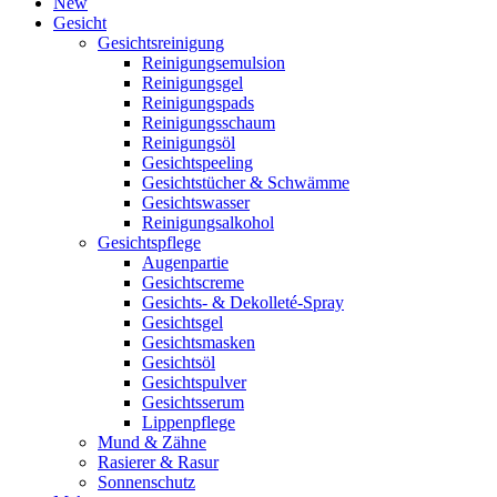
New
Gesicht
Gesichtsreinigung
Reinigungsemulsion
Reinigungsgel
Reinigungspads
Reinigungsschaum
Reinigungsöl
Gesichtspeeling
Gesichtstücher & Schwämme
Gesichtswasser
Reinigungsalkohol
Gesichtspflege
Augenpartie
Gesichtscreme
Gesichts- & Dekolleté-Spray
Gesichtsgel
Gesichtsmasken
Gesichtsöl
Gesichtspulver
Gesichtsserum
Lippenpflege
Mund & Zähne
Rasierer & Rasur
Sonnenschutz