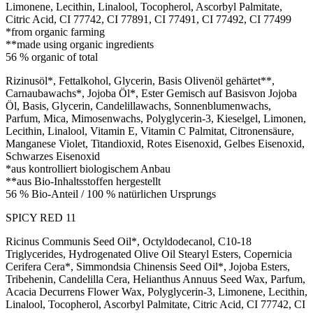
Limonene, Lecithin, Linalool, Tocopherol, Ascorbyl Palmitate,
Citric Acid, CI 77742, CI 77891, CI 77491, CI 77492, CI 77499
*from organic farming
**made using organic ingredients
56 % organic of total
Rizinusöl*, Fettalkohol, Glycerin, Basis Olivenöl gehärtet**,
Carnaubawachs*, Jojoba Öl*, Ester Gemisch auf Basisvon Jojoba
Öl, Basis, Glycerin, Candelillawachs, Sonnenblumenwachs,
Parfum, Mica, Mimosenwachs, Polyglycerin-3, Kieselgel, Limonen,
Lecithin, Linalool, Vitamin E, Vitamin C Palmitat, Citronensäure,
Manganese Violet, Titandioxid, Rotes Eisenoxid, Gelbes Eisenoxid,
Schwarzes Eisenoxid
*aus kontrolliert biologischem Anbau
**aus Bio-Inhaltsstoffen hergestellt
56 % Bio-Anteil / 100 % natürlichen Ursprungs
SPICY RED 11
Ricinus Communis Seed Oil*, Octyldodecanol, C10-18
Triglycerides, Hydrogenated Olive Oil Stearyl Esters, Copernicia
Cerifera Cera*, Simmondsia Chinensis Seed Oil*, Jojoba Esters,
Tribehenin, Candelilla Cera, Helianthus Annuus Seed Wax, Parfum,
Acacia Decurrens Flower Wax, Polyglycerin-3, Limonene, Lecithin,
Linalool, Tocopherol, Ascorbyl Palmitate, Citric Acid, CI 77742, CI