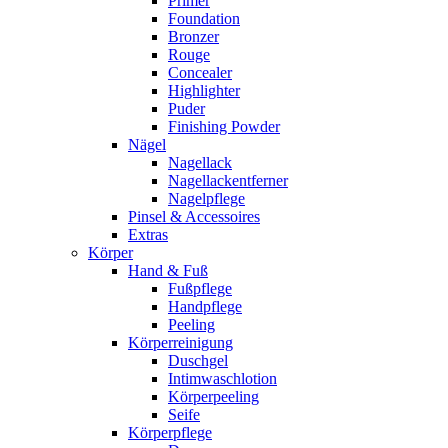
Primer
Foundation
Bronzer
Rouge
Concealer
Highlighter
Puder
Finishing Powder
Nägel
Nagellack
Nagellackentferner
Nagelpflege
Pinsel & Accessoires
Extras
Körper
Hand & Fuß
Fußpflege
Handpflege
Peeling
Körperreinigung
Duschgel
Intimwaschlotion
Körperpeeling
Seife
Körperpflege