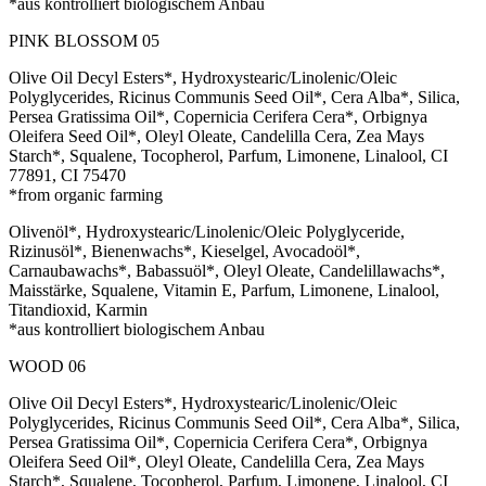
*aus kontrolliert biologischem Anbau
PINK BLOSSOM 05
Olive Oil Decyl Esters*, Hydroxystearic/Linolenic/Oleic
Polyglycerides, Ricinus Communis Seed Oil*, Cera Alba*, Silica,
Persea Gratissima Oil*, Copernicia Cerifera Cera*, Orbignya
Oleifera Seed Oil*, Oleyl Oleate, Candelilla Cera, Zea Mays
Starch*, Squalene, Tocopherol, Parfum, Limonene, Linalool, CI
77891, CI 75470
*from organic farming
Olivenöl*, Hydroxystearic/Linolenic/Oleic Polyglyceride,
Rizinusöl*, Bienenwachs*, Kieselgel, Avocadoöl*,
Carnaubawachs*, Babassuöl*, Oleyl Oleate, Candelillawachs*,
Maisstärke, Squalene, Vitamin E, Parfum, Limonene, Linalool,
Titandioxid, Karmin
*aus kontrolliert biologischem Anbau
WOOD 06
Olive Oil Decyl Esters*, Hydroxystearic/Linolenic/Oleic
Polyglycerides, Ricinus Communis Seed Oil*, Cera Alba*, Silica,
Persea Gratissima Oil*, Copernicia Cerifera Cera*, Orbignya
Oleifera Seed Oil*, Oleyl Oleate, Candelilla Cera, Zea Mays
Starch*, Squalene, Tocopherol, Parfum, Limonene, Linalool, CI