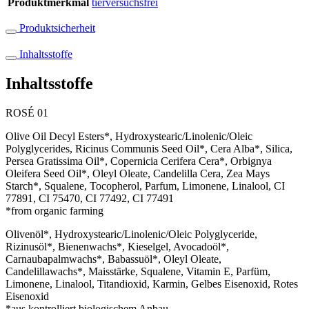
Produktmerkmal
tierversuchsfrei
Produktsicherheit
Inhaltsstoffe
Inhaltsstoffe
ROSÉ 01
Olive Oil Decyl Esters*, Hydroxystearic/Linolenic/Oleic
Polyglycerides, Ricinus Communis Seed Oil*, Cera Alba*, Silica,
Persea Gratissima Oil*, Copernicia Cerifera Cera*, Orbignya
Oleifera Seed Oil*, Oleyl Oleate, Candelilla Cera, Zea Mays
Starch*, Squalene, Tocopherol, Parfum, Limonene, Linalool, CI
77891, CI 75470, CI 77492, CI 77491
*from organic farming
Olivenöl*, Hydroxystearic/Linolenic/Oleic Polyglyceride,
Rizinusöl*, Bienenwachs*, Kieselgel, Avocadoöl*,
Carnaubapalmwachs*, Babassuöl*, Oleyl Oleate,
Candelillawachs*, Maisstärke, Squalene, Vitamin E, Parfüm,
Limonene, Linalool, Titandioxid, Karmin, Gelbes Eisenoxid, Rotes
Eisenoxid
*aus kontrolliert biologischem Anbau