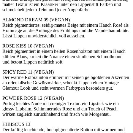
matter Textur ist ein Klassiker unter den Lippenstift-Farben und
schmeichelt jedem Teint und jeder Augenfarbe.
ALMOND DREAM 09 (VEGAN)
Reich pigmentiertes, seidig-mattes Beige mit einem Hauch Rosé als
Hommage an die Anfänge des Frühlings und die Mandelbaumblüte.
Lässt Lippen unwiderstehlich voll aussehen.
ROSE KISS 10 (VEGAN)
Reich pigmentiert in einem hellen Rosenholzton mit einem Hauch
kühlen Blaus, kreiert die Nuance einen sinnlichen Schmollmund
und betont Lippen natürlich soft.
SPICY RED 11 (VEGAN)
Der warme Rotbraunton erinnert mit seinen gelbgoldenen Akzenten
an orientalische Gewürzmärkte, schenkt Lippen einen Vintage
Glamour Look und steht warmen Farbtypen besonders gut.
POWDER ROSE 12 (VEGAN)
Pudrig leichtes Nude mit cremiger Textur: ein Lipstick wie ein
glossy Lipbalm. Schimmerndes Rosé und ein Touch of Peach
wirken zugleich zurückhaltend und frisch wie Morgentau.
HIBISCUS 13
Der kräftig leuchtende, hochpigmentierte Rotton mit warmen und