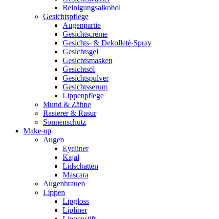
Reinigungsalkohol
Gesichtspflege
Augenpartie
Gesichtscreme
Gesichts- & Dekolleté-Spray
Gesichtsgel
Gesichtsmasken
Gesichtsöl
Gesichtspulver
Gesichtsserum
Lippenpflege
Mund & Zähne
Rasierer & Rasur
Sonnenschutz
Make-up
Augen
Eyeliner
Kajal
Lidschatten
Mascara
Augenbrauen
Lippen
Lipgloss
Lipliner
Lippenstift