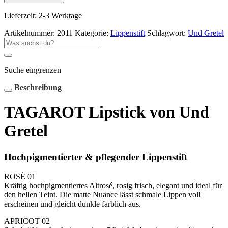
Und
Gretel
Lieferzeit:
2-3 Werktage
Menge
Artikelnummer:
2011
Kategorie:
Lippenstift
Schlagwort:
Und Gretel
Suche
nach:
Suche eingrenzen
Beschreibung
TAGAROT Lipstick von Und
Gretel
Hochpigmentierter & pflegender Lippenstift
ROSÉ 01
Kräftig hochpigmentiertes Altrosé, rosig frisch, elegant und ideal für
den hellen Teint. Die matte Nuance lässt schmale Lippen voll
erscheinen und gleicht dunkle farblich aus.
APRICOT 02