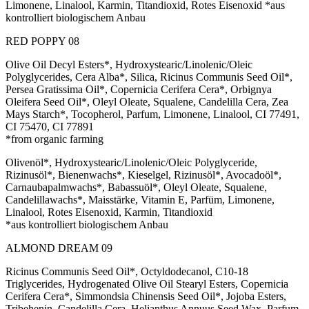
Limonene, Linalool, Karmin, Titandioxid, Rotes Eisenoxid *aus
kontrolliert biologischem Anbau
RED POPPY 08
Olive Oil Decyl Esters*, Hydroxystearic/Linolenic/Oleic
Polyglycerides, Cera Alba*, Silica, Ricinus Communis Seed Oil*,
Persea Gratissima Oil*, Copernicia Cerifera Cera*, Orbignya
Oleifera Seed Oil*, Oleyl Oleate, Squalene, Candelilla Cera, Zea
Mays Starch*, Tocopherol, Parfum, Limonene, Linalool, CI 77491,
CI 75470, CI 77891
*from organic farming
Olivenöl*, Hydroxystearic/Linolenic/Oleic Polyglyceride,
Rizinusöl*, Bienenwachs*, Kieselgel, Rizinusöl*, Avocadoöl*,
Carnaubapalmwachs*, Babassuöl*, Oleyl Oleate, Squalene,
Candelillawachs*, Maisstärke, Vitamin E, Parfüm, Limonene,
Linalool, Rotes Eisenoxid, Karmin, Titandioxid
*aus kontrolliert biologischem Anbau
ALMOND DREAM 09
Ricinus Communis Seed Oil*, Octyldodecanol, C10-18
Triglycerides, Hydrogenated Olive Oil Stearyl Esters, Copernicia
Cerifera Cera*, Simmondsia Chinensis Seed Oil*, Jojoba Esters,
Tribehenin, Candelilla Cera, Helianthus Annuus Seed Wax, Parfum,