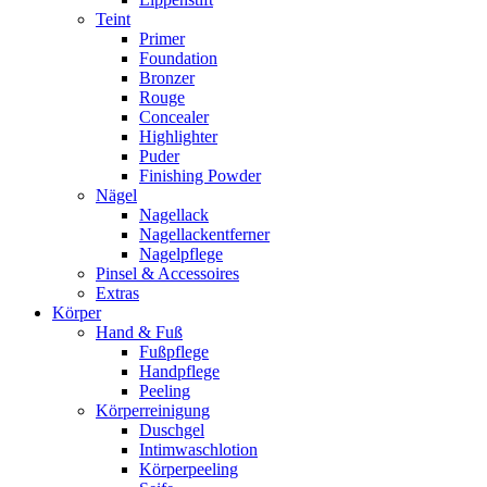
Teint
Primer
Foundation
Bronzer
Rouge
Concealer
Highlighter
Puder
Finishing Powder
Nägel
Nagellack
Nagellackentferner
Nagelpflege
Pinsel & Accessoires
Extras
Körper
Hand & Fuß
Fußpflege
Handpflege
Peeling
Körperreinigung
Duschgel
Intimwaschlotion
Körperpeeling