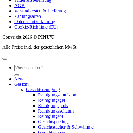
Widerrufsbelehrung
AGB
Versandkosten & Lieferung
Zahlungsarten
Datenschutzerklärung
Cookie-Richtlinie (EU)
Copyright 2026 ©
PINU'U
Alle Preise inkl. der gesetzlichen MwSt.
Suche
nach:
New
Gesicht
Gesichtsreinigung
Reinigungsemulsion
Reinigungsgel
Reinigungspads
Reinigungsschaum
Reinigungsöl
Gesichtspeeling
Gesichtstücher & Schwämme
Gesichtswasser