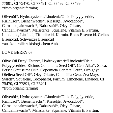
77891, CI 75470, CI 77491, CI 77492, Ci 77499
*from organic farming
Olivenöl*, Hydroxystearic/Linolenic/Oleic Polyglyceride,
Rizinusöl*, Bienenwachs*, Kieselgel, Avocadoöl*,
Carnaubapalmwachs*, Babassuöl*, Oleyl Oleate,
Candelillawachs*, Maisstärke, Squalene, Vitamin E, Parfüm,
Limonene, Linalool, Titandioxid, Karmin, Rotes Eisenoxid, Gelbes
Eisenoxid, Schwarzes Eisenoxid
*aus kontrolliert biologischem Anbau
LOVE BERRY 07
Olive Oil Decyl Esters*, Hydroxystearic/Linolenic/Oleic
Polyglycerides, Ricinus Communis Seed Oil*, Cera Alba*, Silica,
Persea Gratissima Oil*, Copernicia Cerifera Cera*, Orbignya
Oleifera Seed Oil*, Oleyl Oleate, Candelilla Cera, Zea Mays
Starch*, Squalene, Tocopherol, Parfum, Limonene, Linalool, CI
75470, CI 77891, CI 77491
*from organic farming
Olivenöl*, Hydroxystearic/Linolenic/Oleic Polyglyceride,
Rizinusöl*, Bienenwachs*, Kieselgel, Avocadoöl*,
Carnaubapalmwachs*, Babassuöl*, Oleyl Oleate,
Candelillawachs*, Maisstärke, Squalene, Vitamin E, Parfüm,