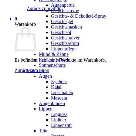
Augenpartie
Zurück zum Shop
Gesichtscreme
Gesichts- & Dekolleté-Spray
0
Gesichtsgel
Warenkorb
Gesichtsmasken
Gesichtsöl
Gesichtspulver
Gesichtsserum
Lippenpflege
Mund & Zähne
Rasierer & Rasur
Es befinden sich keine Produkte im Warenkorb.
Sonnenschutz
Zurück zum Shop
Make-up
Augen
Eyeliner
Kajal
Lidschatten
Mascara
Augenbrauen
Lippen
Lipgloss
Lipliner
Lippenstift
Teint