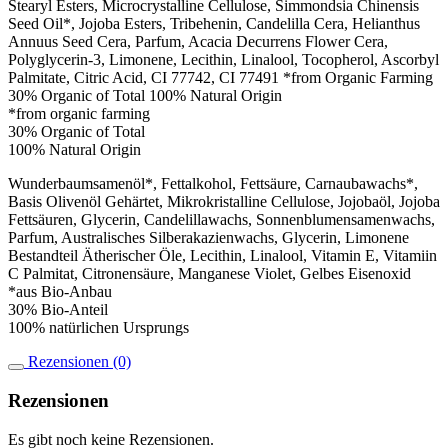
Stearyl Esters, Microcrystalline Cellulose, Simmondsia Chinensis
Seed Oil*, Jojoba Esters, Tribehenin, Candelilla Cera, Helianthus
Annuus Seed Cera, Parfum, Acacia Decurrens Flower Cera,
Polyglycerin-3, Limonene, Lecithin, Linalool, Tocopherol, Ascorbyl
Palmitate, Citric Acid, CI 77742, CI 77491 *from Organic Farming
30% Organic of Total 100% Natural Origin
*from organic farming
30% Organic of Total
100% Natural Origin
Wunderbaumsamenöl*, Fettalkohol, Fettsäure, Carnaubawachs*,
Basis Olivenöl Gehärtet, Mikrokristalline Cellulose, Jojobaöl, Jojoba
Fettsäuren, Glycerin, Candelillawachs, Sonnenblumensamenwachs,
Parfum, Australisches Silberakazienwachs, Glycerin, Limonene
Bestandteil Ätherischer Öle, Lecithin, Linalool, Vitamin E, Vitamiin
C Palmitat, Citronensäure, Manganese Violet, Gelbes Eisenoxid
*aus Bio-Anbau
30% Bio-Anteil
100% natürlichen Ursprungs
Rezensionen (0)
Rezensionen
Es gibt noch keine Rezensionen.