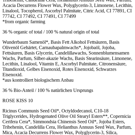
Acacia Decurrens Flower Wax, Polyglycerin-3, Limonene, Lecithin,
Linalool, Tocopherol, Ascorbyl Palmitate, Citric Acid, CI 77891, CI
77742, CI 77492, CI 77491, CI 77499
*from organic farming
36 % organic of total / 100 % natural origin of total
Wunderbaum Samenöl*, Basis Fett Alkohol Fettsäuren, Basis
Olivenöl Gehärtet, Carnaubapalmwachs*, Jojobaöl, Jojoba,
Fettsäuren, Basis Glycerin, Candelillawachs, Sonnenblumensamen
Wachs, Parfum, Silber-akazie Wachs, Basis Stearinsäure, Limonene,
Lecithin, Linalool, Vitamin E, Ascorbyl Palmitate, Citronensäure,
Titandioxid, Gelbes Eisenoxid, Rotes Eisenoxid, Schwarzes
Eisenoxid.
*aus kontrolliert biologischem Anbau
36 % Bio-Anteil / 100 % natürlichen Ursprungs
ROSE KISS 10
Ricinus Communis Seed Oil*, Octyldodecanol, C10-18
Triglycerides, Hydrogenated Olive Oil Stearyl Esters**, Copernicia
Cerifera Cera*, Simmondsia Chinensis Seed Oil*, Jojoba Esters,
Tribehenin, Candelilla Cera, Helianthus Annuus Seed Wax, Parfum,
Mica, Acacia Decurrens Flower Wax, Polyglycerin-3, Silica,