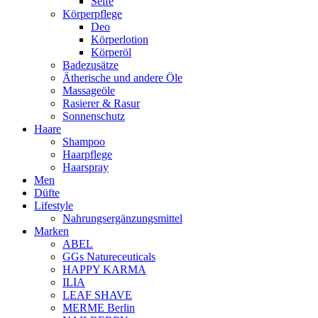
Seife
Körperpflege
Deo
Körperlotion
Körperöl
Badezusätze
Ätherische und andere Öle
Massageöle
Rasierer & Rasur
Sonnenschutz
Haare
Shampoo
Haarpflege
Haarspray
Men
Düfte
Lifestyle
Nahrungsergänzungsmittel
Marken
ABEL
GGs Natureceuticals
HAPPY KARMA
ILIA
LEAF SHAVE
MERME Berlin