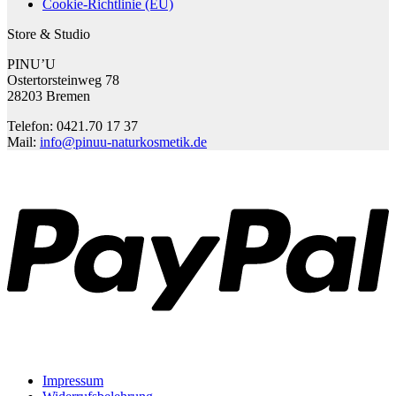
Cookie-Richtlinie (EU)
Store & Studio
PINU’U
Ostertorsteinweg 78
28203 Bremen
Telefon: 0421.70 17 37
Mail:
info@pinuu-naturkosmetik.de
P
Impressum