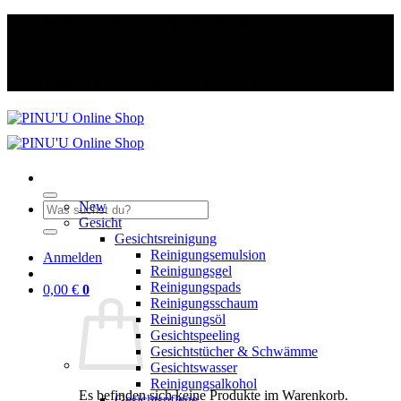
Zum
VERSANDKOSTENFREI ab 50 €
Inhalt
springen
VERSANDKOSTENFREI ab 50 €
New
Suche
Gesicht
nach:
Gesichtsreinigung
Reinigungsemulsion
Anmelden
Reinigungsgel
Reinigungspads
0,00
€
0
Reinigungsschaum
Reinigungsöl
Gesichtspeeling
Gesichtstücher & Schwämme
Gesichtswasser
Reinigungsalkohol
Es befinden sich keine Produkte im Warenkorb.
Gesichtspflege