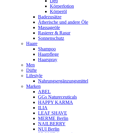
Deo
Körperlotion
Körperöl
Badezusätze
Ätherische und andere Öle
Massageöle
Rasierer & Rasur
Sonnenschutz
Haare
Shampoo
Haarpflege
Haarspray
Men
Düfte
Lifestyle
Nahrungsergänzungsmittel
Marken
ABEL
GGs Natureceuticals
HAPPY KARMA
ILIA
LEAF SHAVE
MERME Berlin
NAILBERRY
NUI Berlin