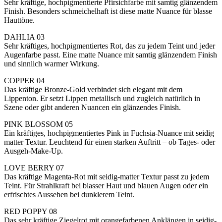
Sehr kräftige, hochpigmentierte Pfirsichfarbe mit samtig glänzendem
Finish. Besonders schmeichelhaft ist diese matte Nuance für blasse
Hauttöne.
DAHLIA 03
Sehr kräftiges, hochpigmentiertes Rot, das zu jedem Teint und jeder
Augenfarbe passt. Eine matte Nuance mit samtig glänzendem Finish
und sinnlich warmer Wirkung.
COPPER 04
Das kräftige Bronze-Gold verbindet sich elegant mit dem
Lippenton. Er setzt Lippen metallisch und zugleich natürlich in
Szene oder gibt anderen Nuancen ein glänzendes Finish.
PINK BLOSSOM 05
Ein kräftiges, hochpigmentiertes Pink in Fuchsia-Nuance mit seidig
matter Textur. Leuchtend für einen starken Auftritt – ob Tages- oder
Ausgeh-Make-Up.
LOVE BERRY 07
Das kräftige Magenta-Rot mit seidig-matter Textur passt zu jedem
Teint. Für Strahlkraft bei blasser Haut und blauen Augen oder ein
erfrischtes Aussehen bei dunklerem Teint.
RED POPPY 08
Das sehr kräftige Ziegelrot mit orangefarbenen Anklängen in seidig-