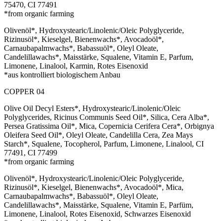
75470, CI 77491
*from organic farming
Olivenöl*, Hydroxystearic/Linolenic/Oleic Polyglyceride,
Rizinusöl*, Kieselgel, Bienenwachs*, Avocadoöl*,
Carnaubapalmwachs*, Babassuöl*, Oleyl Oleate,
Candelillawachs*, Maisstärke, Squalene, Vitamin E, Parfum,
Limonene, Linalool, Karmin, Rotes Eisenoxid
*aus kontrolliert biologischem Anbau
COPPER 04
Olive Oil Decyl Esters*, Hydroxystearic/Linolenic/Oleic
Polyglycerides, Ricinus Communis Seed Oil*, Silica, Cera Alba*,
Persea Gratissima Oil*, Mica, Copernicia Cerifera Cera*, Orbignya
Oleifera Seed Oil*, Oleyl Oleate, Candelilla Cera, Zea Mays
Starch*, Squalene, Tocopherol, Parfum, Limonene, Linalool, CI
77491, CI 77499
*from organic farming
Olivenöl*, Hydroxystearic/Linolenic/Oleic Polyglyceride,
Rizinusöl*, Kieselgel, Bienenwachs*, Avocadoöl*, Mica,
Carnaubapalmwachs*, Babassuöl*, Oleyl Oleate,
Candelillawachs*, Maisstärke, Squalene, Vitamin E, Parfüm,
Limonene, Linalool, Rotes Eisenoxid, Schwarzes Eisenoxid