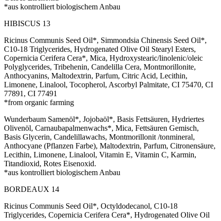
*aus kontrolliert biologischem Anbau
HIBISCUS 13
Ricinus Communis Seed Oil*, Simmondsia Chinensis Seed Oil*,
C10-18 Triglycerides, Hydrogenated Olive Oil Stearyl Esters,
Copernicia Cerifera Cera*, Mica, Hydroxystearic/linolenic/oleic
Polyglycerides, Tribehenin, Candelilla Cera, Montmorillonite,
Anthocyanins, Maltodextrin, Parfum, Citric Acid, Lecithin,
Limonene, Linalool, Tocopherol, Ascorbyl Palmitate, CI 75470, CI
77891, CI 77491
*from organic farming
Wunderbaum Samenöl*, Jojobaöl*, Basis Fettsäuren, Hydriertes
Olivenöl, Carnaubapalmenwachs*, Mica, Fettsäuren Gemisch,
Basis Glycerin, Candelillawachs, Montmorillonit /tonmineral,
Anthocyane (Pflanzen Farbe), Maltodextrin, Parfum, Citronensäure,
Lecithin, Limonene, Linalool, Vitamin E, Vitamin C, Karmin,
Titandioxid, Rotes Eisenoxid.
*aus kontrolliert biologischem Anbau
BORDEAUX 14
Ricinus Communis Seed Oil*, Octyldodecanol, C10-18
Triglycerides, Copernicia Cerifera Cera*, Hydrogenated Olive Oil