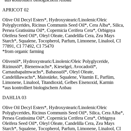
APRICOT 02
Olive Oil Decyl Esters*, Hydroxystearic/Linolenic/Oleic
Polyglycerides, Ricinus Communis Seed Oil*, Cera Alba*, Silica,
Persea Gratissima Oil*, Copernicia Cerifera Cera*, Orbignya
Oleifera Seed Oil*, Oleyl Oleate, Candelilla Cera, Zea Mays
Starch*, Squalene, Tocopherol, Parfum, Limonene, Linalool, CI
77891, CI 77492, CI 75470
*from organic farming
Olivenöl*, Hydroxystearic/Linolenic/Oleic Polyglyceride,
Rizinusöl*, Bienenwachs*, Kieselgel, Avocadoöl*,
Carnaubapalmwachs*, Babassuöl*, Oleyl Oleate,
Candelillawachs*, Maisstärke, Squalene, Vitamin E, Parfüm,
Limonene, Linalool, Titandioxid, Gelbes Eisenoxid, Karmin
*aus kontrolliert biologischem Anbau
DAHLIA 03
Olive Oil Decyl Esters*, Hydroxystearic/Linolenic/Oleic
Polyglycerides, Ricinus Communis Seed Oil*, Silica, Cera Alba*,
Persea Gratissima Oil*, Copernicia Cerifera Cera*, Orbignya
Oleifera Seed Oil*, Oleyl Oleate, Candelilla Cera, Zea Mays
Starch*, Squalene, Tocopherol, Parfum, Limonene, Linalool, CI