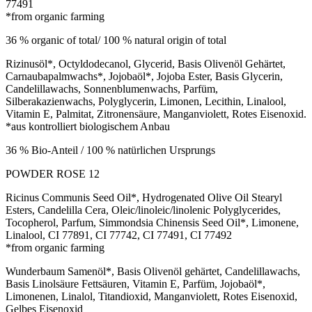
77491
*from organic farming
36 % organic of total/ 100 % natural origin of total
Rizinusöl*, Octyldodecanol, Glycerid, Basis Olivenöl Gehärtet,
Carnaubapalmwachs*, Jojobaöl*, Jojoba Ester, Basis Glycerin,
Candelillawachs, Sonnenblumenwachs, Parfüm,
Silberakazienwachs, Polyglycerin, Limonen, Lecithin, Linalool,
Vitamin E, Palmitat, Zitronensäure, Manganviolett, Rotes Eisenoxid.
*aus kontrolliert biologischem Anbau
36 % Bio-Anteil / 100 % natürlichen Ursprungs
POWDER ROSE 12
Ricinus Communis Seed Oil*, Hydrogenated Olive Oil Stearyl
Esters, Candelilla Cera, Oleic/linoleic/linolenic Polyglycerides,
Tocopherol, Parfum, Simmondsia Chinensis Seed Oil*, Limonene,
Linalool, CI 77891, CI 77742, CI 77491, CI 77492
*from organic farming
Wunderbaum Samenöl*, Basis Olivenöl gehärtet, Candelillawachs,
Basis Linolsäure Fettsäuren, Vitamin E, Parfüm, Jojobaöl*,
Limonenen, Linalol, Titandioxid, Manganviolett, Rotes Eisenoxid,
Gelbes Eisenoxid