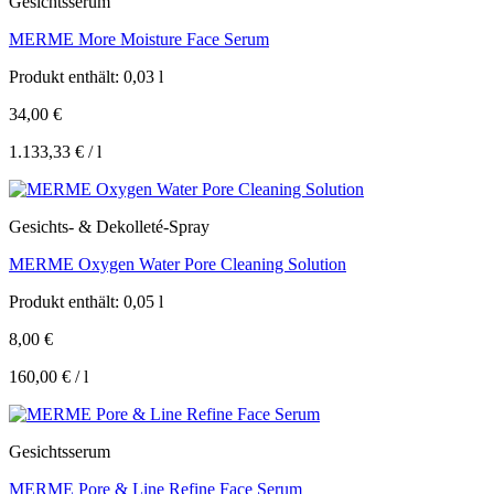
Gesichtsserum
MERME More Moisture Face Serum
Produkt enthält: 0,03
l
34,00
€
1.133,33
€
/
l
Gesichts- & Dekolleté-Spray
MERME Oxygen Water Pore Cleaning Solution
Produkt enthält: 0,05
l
8,00
€
160,00
€
/
l
Gesichtsserum
MERME Pore & Line Refine Face Serum