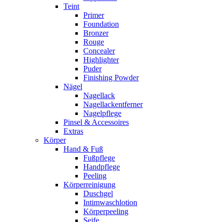
Teint
Primer
Foundation
Bronzer
Rouge
Concealer
Highlighter
Puder
Finishing Powder
Nägel
Nagellack
Nagellackentferner
Nagelpflege
Pinsel & Accessoires
Extras
Körper
Hand & Fuß
Fußpflege
Handpflege
Peeling
Körperreinigung
Duschgel
Intimwaschlotion
Körperpeeling
Seife