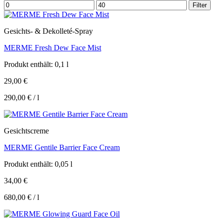
Min.
Max.
Filter
Preis
Preis
Gesichts- & Dekolleté-Spray
MERME Fresh Dew Face Mist
Produkt enthält: 0,1
l
29,00
€
290,00
€
/
l
Gesichtscreme
MERME Gentile Barrier Face Cream
Produkt enthält: 0,05
l
34,00
€
680,00
€
/
l