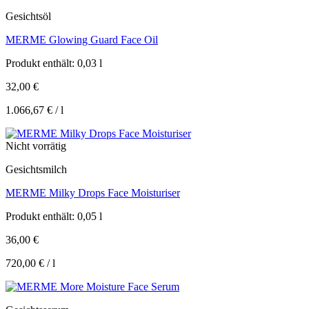
Gesichtsöl
MERME Glowing Guard Face Oil
Produkt enthält: 0,03
l
32,00
€
1.066,67
€
/
l
Nicht vorrätig
Gesichtsmilch
MERME Milky Drops Face Moisturiser
Produkt enthält: 0,05
l
36,00
€
720,00
€
/
l