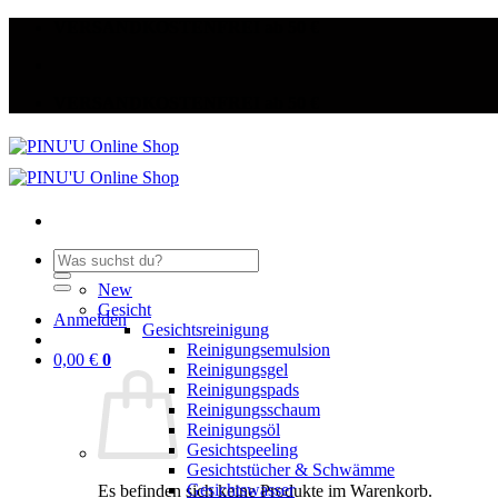
Zum
VERSANDKOSTENFREI ab 50 €
Inhalt
springen
VERSANDKOSTENFREI ab 50 €
Suche
nach:
New
Gesicht
Anmelden
Gesichtsreinigung
Reinigungsemulsion
0,00
€
0
Reinigungsgel
Reinigungspads
Reinigungsschaum
Reinigungsöl
Gesichtspeeling
Gesichtstücher & Schwämme
Gesichtswasser
Es befinden sich keine Produkte im Warenkorb.