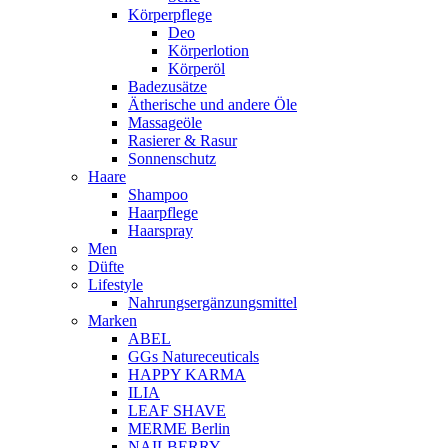
Körperpflege
Deo
Körperlotion
Körperöl
Badezusätze
Ätherische und andere Öle
Massageöle
Rasierer & Rasur
Sonnenschutz
Haare
Shampoo
Haarpflege
Haarspray
Men
Düfte
Lifestyle
Nahrungsergänzungsmittel
Marken
ABEL
GGs Natureceuticals
HAPPY KARMA
ILIA
LEAF SHAVE
MERME Berlin
NAILBERRY