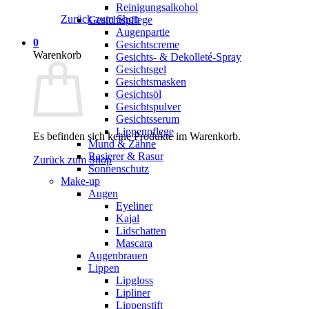
Reinigungsalkohol
Zurück zum Shop
Gesichtspflege
Augenpartie
0
Gesichtscreme
Warenkorb
Gesichts- & Dekolleté-Spray
Gesichtsgel
Gesichtsmasken
Gesichtsöl
Gesichtspulver
Gesichtsserum
Lippenpflege
Es befinden sich keine Produkte im Warenkorb.
Mund & Zähne
Rasierer & Rasur
Zurück zum Shop
Sonnenschutz
Make-up
Augen
Eyeliner
Kajal
Lidschatten
Mascara
Augenbrauen
Lippen
Lipgloss
Lipliner
Lippenstift