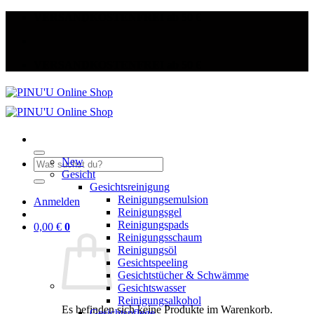
Zum
VERSANDKOSTENFREI ab 50 €
Inhalt
springen
VERSANDKOSTENFREI ab 50 €
New
Suche
Gesicht
nach:
Gesichtsreinigung
Reinigungsemulsion
Anmelden
Reinigungsgel
Reinigungspads
0,00
€
0
Reinigungsschaum
Reinigungsöl
Gesichtspeeling
Gesichtstücher & Schwämme
Gesichtswasser
Reinigungsalkohol
Es befinden sich keine Produkte im Warenkorb.
Gesichtspflege