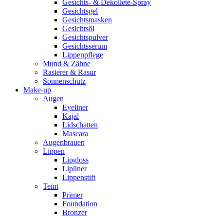
Gesichts- & Dekolleté-Spray
Gesichtsgel
Gesichtsmasken
Gesichtsöl
Gesichtspulver
Gesichtsserum
Lippenpflege
Mund & Zähne
Rasierer & Rasur
Sonnenschutz
Make-up
Augen
Eyeliner
Kajal
Lidschatten
Mascara
Augenbrauen
Lippen
Lipgloss
Lipliner
Lippenstift
Teint
Primer
Foundation
Bronzer