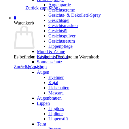
Augenpartie
Zurück zum Shop
Gesichtscreme
Gesichts- & Dekolleté-Spray
0
Gesichtsgel
Warenkorb
Gesichtsmasken
Gesichtsöl
Gesichtspulver
Gesichtsserum
Lippenpflege
Mund & Zähne
Rasierer & Rasur
Es befinden sich keine Produkte im Warenkorb.
Sonnenschutz
Zurück zum Shop
Make-up
Augen
Eyeliner
Kajal
Lidschatten
Mascara
Augenbrauen
Lippen
Lipgloss
Lipliner
Lippenstift
Teint