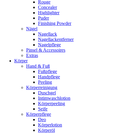
Rouge
Concealer
Highlighter
Puder
Finishing Powder
Nägel
Nagellack
Nagellackentferner
Nagelpflege
Pinsel & Accessoires
Extras
Körper
Hand & Fuß
Fußpflege
Handpflege
Peeling
Körperreinigung
Duschgel
Intimwaschlotion
Körperpeeling
Seife
Körperpflege
Deo
Körperlotion
Körperöl