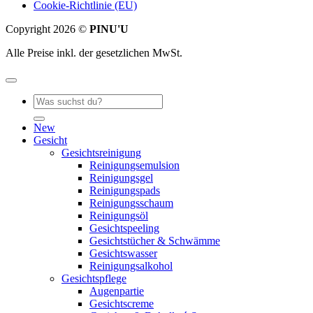
Cookie-Richtlinie (EU)
Copyright 2026 ©
PINU'U
Alle Preise inkl. der gesetzlichen MwSt.
Suche
nach:
New
Gesicht
Gesichtsreinigung
Reinigungsemulsion
Reinigungsgel
Reinigungspads
Reinigungsschaum
Reinigungsöl
Gesichtspeeling
Gesichtstücher & Schwämme
Gesichtswasser
Reinigungsalkohol
Gesichtspflege
Augenpartie
Gesichtscreme