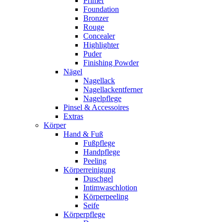
Primer
Foundation
Bronzer
Rouge
Concealer
Highlighter
Puder
Finishing Powder
Nägel
Nagellack
Nagellackentferner
Nagelpflege
Pinsel & Accessoires
Extras
Körper
Hand & Fuß
Fußpflege
Handpflege
Peeling
Körperreinigung
Duschgel
Intimwaschlotion
Körperpeeling
Seife
Körperpflege