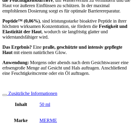
die Feuchtigkeitsbarriere
, um Wasserverlust zu verhindern und die
Haut vor äußeren Einflüssen zu schützen. In der maximal
empfohlenen Dosierung sorgt es für optimale Barrierereparatur.
Poptide™ (0,06%)
, sind leistungsstarke bioaktive Peptide in ihrer
höchsten wirksamen Konzentration, sie fördern die
Festigkeit und
Elastizität der Haut
, wodurch sie langfristig glatter und
widerstandsfähiger wird.
Das Ergebnis?
Eine
pralle, geschützte und intensiv gepflegte
Haut
mit einem natürlichen Glow.
Anwendung:
Morgens oder abends nach dem Gesichtswasser eine
erbsengroße Menge auf Gesicht und Hals auftragen. Anschließend
eine Feuchtigkeitscreme oder ein Öl auftragen.
Zusätzliche Informationen
Inhalt
50 ml
Marke
MERME