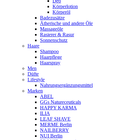
Deo
Körperlotion
Körperöl
Badezusätze
Ätherische und andere Öle
Massageöle
Rasierer & Rasur
Sonnenschutz
Haare
Shampoo
Haarpflege
Haarspray
Men
Düfte
Lifestyle
Nahrungsergänzungsmittel
Marken
ABEL
GGs Natureceuticals
HAPPY KARMA
ILIA
LEAF SHAVE
MERME Berlin
NAILBERRY
NUI Berlin