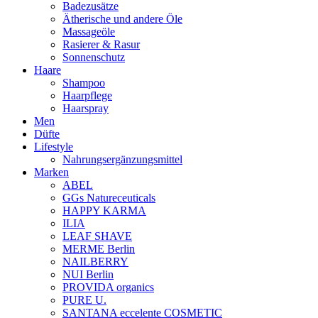
Badezusätze
Ätherische und andere Öle
Massageöle
Rasierer & Rasur
Sonnenschutz
Haare
Shampoo
Haarpflege
Haarspray
Men
Düfte
Lifestyle
Nahrungsergänzungsmittel
Marken
ABEL
GGs Natureceuticals
HAPPY KARMA
ILIA
LEAF SHAVE
MERME Berlin
NAILBERRY
NUI Berlin
PROVIDA organics
PURE U.
SANTANA eccelente COSMETIC