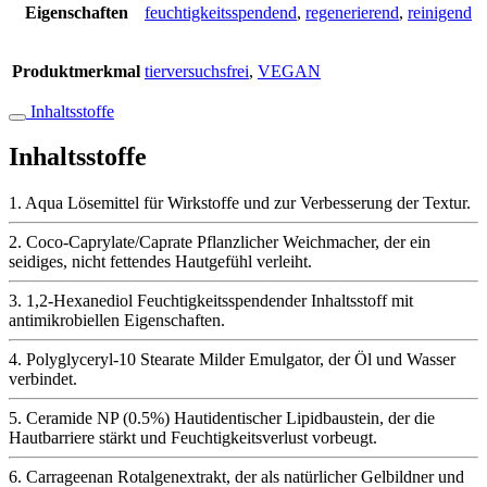
Eigenschaften
feuchtigkeitsspendend
,
regenerierend
,
reinigend
Produktmerkmal
tierversuchsfrei
,
VEGAN
Inhaltsstoffe
Inhaltsstoffe
1.
Aqua
Lösemittel für Wirkstoffe und zur Verbesserung der Textur.
2.
Coco-Caprylate/Caprate
Pflanzlicher Weichmacher, der ein
seidiges, nicht fettendes Hautgefühl verleiht.
3.
1,2-Hexanediol
Feuchtigkeitsspendender Inhaltsstoff mit
antimikrobiellen Eigenschaften.
4.
Polyglyceryl-10 Stearate
Milder Emulgator, der Öl und Wasser
verbindet.
5.
Ceramide NP (0.5%)
Hautidentischer Lipidbaustein, der die
Hautbarriere stärkt und Feuchtigkeitsverlust vorbeugt.
6.
Carrageenan
Rotalgenextrakt, der als natürlicher Gelbildner und