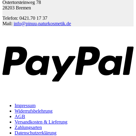
Ostertorsteinweg 78
28203 Bremen
Telefon: 0421.70 17 37
Mail:
info@pinuu-naturkosmetik.de
P
Impressum
Widerrufsbelehrung
AGB
Versandkosten & Lieferung
Zahlungsarten
Datenschutzerklärung