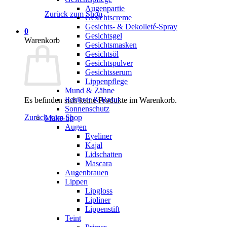
Augenpartie
Zurück zum Shop
Gesichtscreme
Gesichts- & Dekolleté-Spray
0
Gesichtsgel
Warenkorb
Gesichtsmasken
Gesichtsöl
Gesichtspulver
Gesichtsserum
Lippenpflege
Mund & Zähne
Rasierer & Rasur
Es befinden sich keine Produkte im Warenkorb.
Sonnenschutz
Zurück zum Shop
Make-up
Augen
Eyeliner
Kajal
Lidschatten
Mascara
Augenbrauen
Lippen
Lipgloss
Lipliner
Lippenstift
Teint