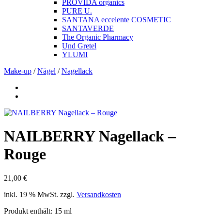
PROVIDA organics
PURE U.
SANTANA eccelente COSMETIC
SANTAVERDE
The Organic Pharmacy
Und Gretel
YLUMI
Make-up
/
Nägel
/
Nagellack
NAILBERRY Nagellack –
Rouge
21,00
€
inkl. 19 % MwSt.
zzgl.
Versandkosten
Produkt enthält: 15
ml