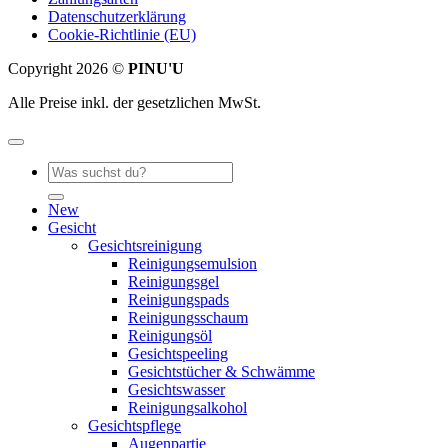
Datenschutzerklärung
Cookie-Richtlinie (EU)
Copyright 2026 ©
PINU'U
Alle Preise inkl. der gesetzlichen MwSt.
Suche
nach:
New
Gesicht
Gesichtsreinigung
Reinigungsemulsion
Reinigungsgel
Reinigungspads
Reinigungsschaum
Reinigungsöl
Gesichtspeeling
Gesichtstücher & Schwämme
Gesichtswasser
Reinigungsalkohol
Gesichtspflege
Augenpartie