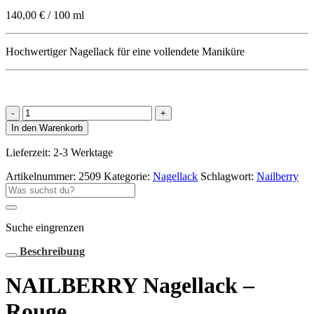
140,00
€
/
100
ml
Hochwertiger Nagellack für eine vollendete Maniküre
NAILBERRY
Nagellack
In den Warenkorb
–
Rouge
Lieferzeit:
2-3 Werktage
Menge
Artikelnummer:
2509
Kategorie:
Nagellack
Schlagwort:
Nailberry
Suche
nach:
Suche eingrenzen
Beschreibung
NAILBERRY Nagellack –
Rouge