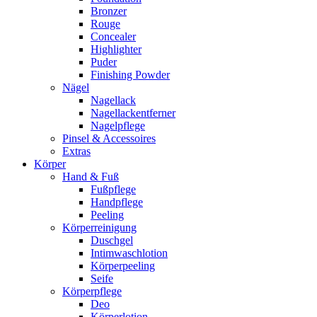
Bronzer
Rouge
Concealer
Highlighter
Puder
Finishing Powder
Nägel
Nagellack
Nagellackentferner
Nagelpflege
Pinsel & Accessoires
Extras
Körper
Hand & Fuß
Fußpflege
Handpflege
Peeling
Körperreinigung
Duschgel
Intimwaschlotion
Körperpeeling
Seife
Körperpflege
Deo
Körperlotion