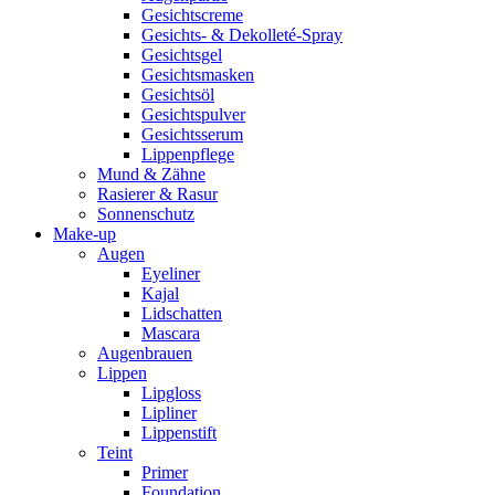
Gesichtscreme
Gesichts- & Dekolleté-Spray
Gesichtsgel
Gesichtsmasken
Gesichtsöl
Gesichtspulver
Gesichtsserum
Lippenpflege
Mund & Zähne
Rasierer & Rasur
Sonnenschutz
Make-up
Augen
Eyeliner
Kajal
Lidschatten
Mascara
Augenbrauen
Lippen
Lipgloss
Lipliner
Lippenstift
Teint
Primer
Foundation