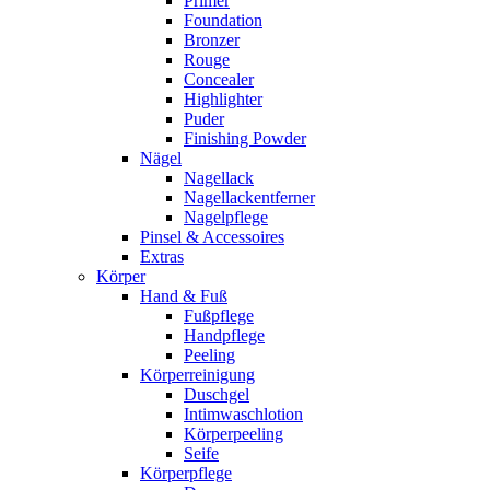
Primer
Foundation
Bronzer
Rouge
Concealer
Highlighter
Puder
Finishing Powder
Nägel
Nagellack
Nagellackentferner
Nagelpflege
Pinsel & Accessoires
Extras
Körper
Hand & Fuß
Fußpflege
Handpflege
Peeling
Körperreinigung
Duschgel
Intimwaschlotion
Körperpeeling
Seife
Körperpflege