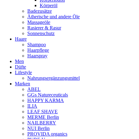
Körperöl
Badezusätze
Ätherische und andere Öle
Massageöle
Rasierer & Rasur
Sonnenschutz
Haare
Shampoo
Haarpflege
Haarspray
Men
Düfte
Lifestyle
Nahrungsergänzungsmittel
Marken
ABEL
GGs Natureceuticals
HAPPY KARMA
ILIA
LEAF SHAVE
MERME Berlin
NAILBERRY
NUI Berlin
PROVIDA organics