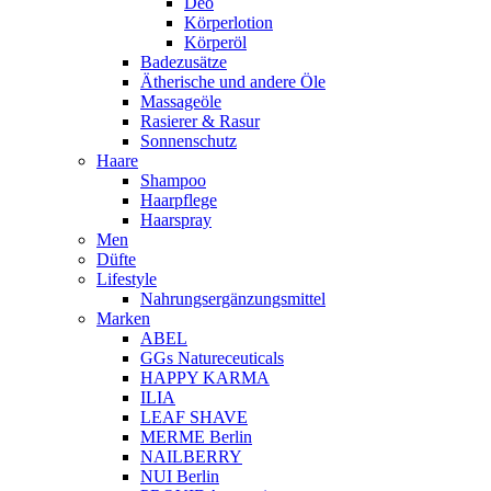
Deo
Körperlotion
Körperöl
Badezusätze
Ätherische und andere Öle
Massageöle
Rasierer & Rasur
Sonnenschutz
Haare
Shampoo
Haarpflege
Haarspray
Men
Düfte
Lifestyle
Nahrungsergänzungsmittel
Marken
ABEL
GGs Natureceuticals
HAPPY KARMA
ILIA
LEAF SHAVE
MERME Berlin
NAILBERRY
NUI Berlin