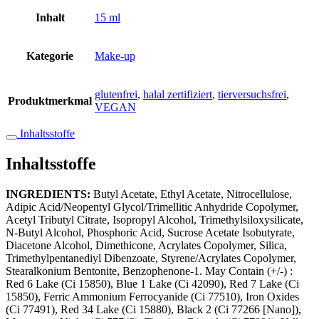
Inhalt
15 ml
Kategorie
Make-up
glutenfrei
,
halal zertifiziert
,
tierversuchsfrei
,
Produktmerkmal
VEGAN
Inhaltsstoffe
Inhaltsstoffe
INGREDIENTS:
Butyl Acetate, Ethyl Acetate, Nitrocellulose,
Adipic Acid/Neopentyl Glycol/Trimellitic Anhydride Copolymer,
Acetyl Tributyl Citrate, Isopropyl Alcohol, Trimethylsiloxysilicate,
N-Butyl Alcohol, Phosphoric Acid, Sucrose Acetate Isobutyrate,
Diacetone Alcohol, Dimethicone, Acrylates Copolymer, Silica,
Trimethylpentanediyl Dibenzoate, Styrene/Acrylates Copolymer,
Stearalkonium Bentonite, Benzophenone-1. May Contain (+/-) :
Red 6 Lake (Ci 15850), Blue 1 Lake (Ci 42090), Red 7 Lake (Ci
15850), Ferric Ammonium Ferrocyanide (Ci 77510), Iron Oxides
(Ci 77491), Red 34 Lake (Ci 15880), Black 2 (Ci 77266 [Nano]),