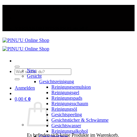
Zum
VERSANDKOSTENFREI ab 50 €
Inhalt
springen
VERSANDKOSTENFREI ab 50 €
New
Suche
Gesicht
nach:
Gesichtsreinigung
Reinigungsemulsion
Anmelden
Reinigungsgel
Reinigungspads
0,00
€
0
Reinigungsschaum
Reinigungsöl
Gesichtspeeling
Gesichtstücher & Schwämme
Gesichtswasser
Reinigungsalkohol
Es befinden sich keine Produkte im Warenkorb.
Gesichtspflege