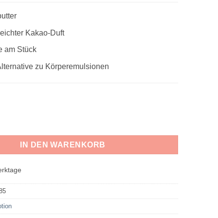
utter
eichter Kakao-Duft
e am Stück
Alternative zu Körperemulsionen
 Body Bar Menge
IN DEN WARENKORB
erktage
85
otion