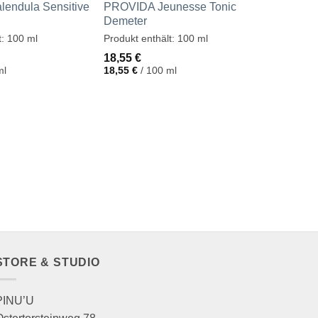
endula Sensitive
PROVIDA Jeunesse Tonic
Demeter
t: 100
ml
Produkt enthält: 100
ml
18,55
€
ml
18,55
€
/
100
ml
REINIGU
PROVID
Entferne
9,95
€
19,90
€
/
STORE & STUDIO
PINU’U