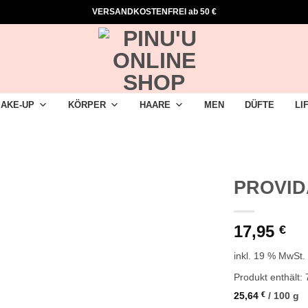
VERSANDKOSTENFREI ab 50 €
AKE-UP
KÖRPER
HAARE
MEN
DÜFTE
LI
PROVID
17,95
€
inkl. 19 % MwSt.
Produkt enthält:
25,64
€
/
100
g