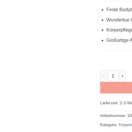
Feste Bodyb
Wunderbar l
Körperpfleg
Großartige 
PROVIDA Cacao
Lieferzeit:
2-3 W
Artikelnummer:
10
Kategorie:
Körperl