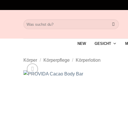
Zum
Inhalt
springen
Suche
nach:
NEW
GESICHT
M
Körper
/
Körperpflege
/
Körperlotion