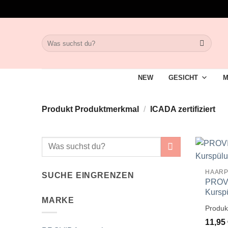
Zum
Inhalt
springen
Suche
nach:
NEW
GESICHT
M
Produkt Produktmerkmal
/
ICADA zertifiziert
Suche
nach:
HAARP
SUCHE EINGRENZEN
PROVI
Kursp
MARKE
Produk
11,95