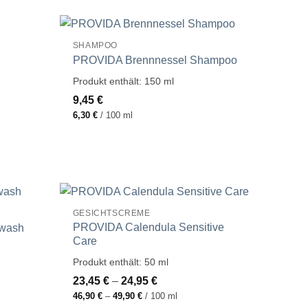
SHAMPOO
PROVIDA Brennnessel Shampoo
Produkt enthält: 150
ml
9,45
€
6,30
€
/
100
ml
GESICHTSCREME
PROVIDA Calendula Sensitive
wash
Care
Produkt enthält: 50
ml
23,45
€
–
24,95
€
46,90
€
–
49,90
€
/
100
ml