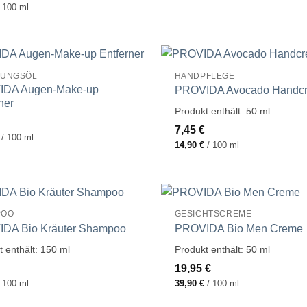
/
100
ml
GUNGSÖL
HANDPFLEGE
IDA Augen-Make-up
PROVIDA Avocado Handc
ner
Produkt enthält: 50
ml
7,45
€
/
100
ml
14,90
€
/
100
ml
POO
GESICHTSCREME
DA Bio Kräuter Shampoo
PROVIDA Bio Men Creme
t enthält: 150
ml
Produkt enthält: 50
ml
19,95
€
/
100
ml
39,90
€
/
100
ml