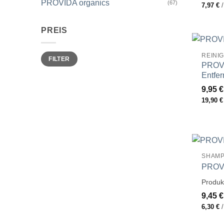
PROVIDA organics
(67)
7,97
€
PREIS
Min.
Max.
REINI
FILTER
Preis
Preis
PROV
Entfer
9,95
€
19,90
€
SHAM
PROVI
Produk
9,45
€
6,30
€