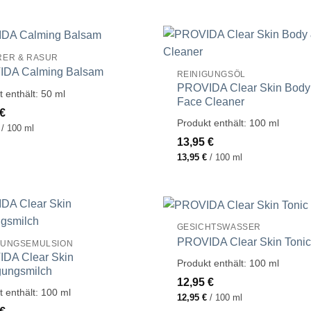
RER & RASUR
DA Calming Balsam
REINIGUNGSÖL
PROVIDA Clear Skin Body
t enthält: 50
ml
Face Cleaner
€
Produkt enthält: 100
ml
/
100
ml
13,95
€
13,95
€
/
100
ml
GESICHTSWASSER
PROVIDA Clear Skin Tonic
GUNGSEMULSION
DA Clear Skin
Produkt enthält: 100
ml
gungsmilch
12,95
€
t enthält: 100
ml
12,95
€
/
100
ml