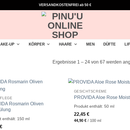
VERSANDKOSTENFREI ab 50 €
AKE-UP
KÖRPER
HAARE
MEN
DÜFTE
LI
Ergebnisse 1 – 24 von 67 werden ang
GESICHTSCREME
PROVIDA Aloe Rose Moistu
FLEGE
DA Rosmarin Oliven
Produkt enthält: 50
ml
ülung
22,45
€
t enthält: 150
ml
44,90
€
/
100
ml
€