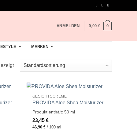
0
ANMELDEN
0,00
€
FESTYLE
MARKEN
ezeigt
GESICHTSCREME
rizer
PROVIDA Aloe Shea Moisturizer
Produkt enthält: 50
ml
23,45
€
46,90
€
/
100
ml