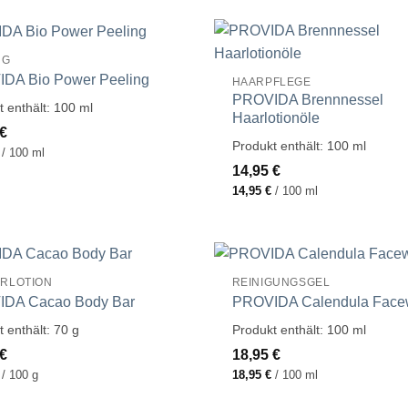
NG
DA Bio Power Peeling
HAARPFLEGE
PROVIDA Brennnessel
t enthält: 100
ml
Haarlotionöle
€
Produkt enthält: 100
ml
/
100
ml
14,95
€
14,95
€
/
100
ml
RLOTION
REINIGUNGSGEL
DA Cacao Body Bar
PROVIDA Calendula Face
t enthält: 70
g
Produkt enthält: 100
ml
€
18,95
€
/
100
g
18,95
€
/
100
ml