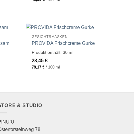
GESICHTSMASKEN
lsam
PROVIDA Frischcreme Gurke
Produkt enthält: 30
ml
23,45
€
78,17
€
/
100
ml
STORE & STUDIO
PINU’U
Ostertorsteinweg 78