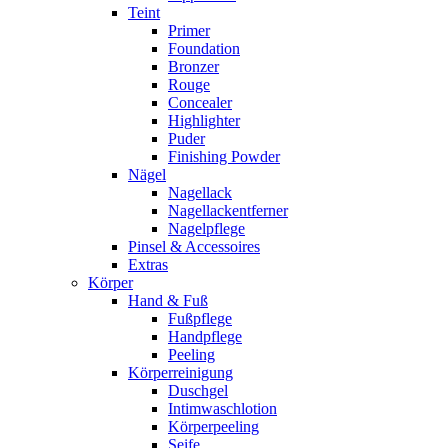
Teint
Primer
Foundation
Bronzer
Rouge
Concealer
Highlighter
Puder
Finishing Powder
Nägel
Nagellack
Nagellackentferner
Nagelpflege
Pinsel & Accessoires
Extras
Körper
Hand & Fuß
Fußpflege
Handpflege
Peeling
Körperreinigung
Duschgel
Intimwaschlotion
Körperpeeling
Seife