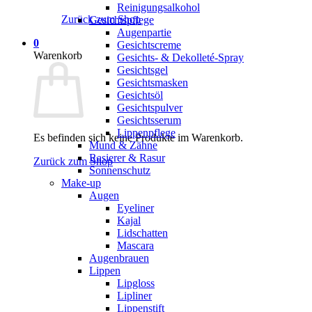
Reinigungsalkohol
Zurück zum Shop
Gesichtspflege
Augenpartie
0
Gesichtscreme
Warenkorb
Gesichts- & Dekolleté-Spray
Gesichtsgel
Gesichtsmasken
Gesichtsöl
Gesichtspulver
Gesichtsserum
Lippenpflege
Es befinden sich keine Produkte im Warenkorb.
Mund & Zähne
Rasierer & Rasur
Zurück zum Shop
Sonnenschutz
Make-up
Augen
Eyeliner
Kajal
Lidschatten
Mascara
Augenbrauen
Lippen
Lipgloss
Lipliner
Lippenstift