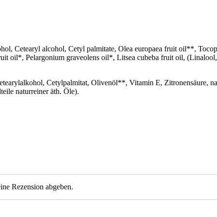
ohol, Cetearyl alcohol, Cetyl palmitate, Olea europaea fruit oil**, Toco
it oil*, Pelargonium graveolens oil*, Litsea cubeba fruit oil, (Linaloo
etearylalkohol, Cetylpalmitat, Olivenöl**, Vitamin E, Zitronensäure, na
ile naturreiner äth. Öle).
eine Rezension abgeben.