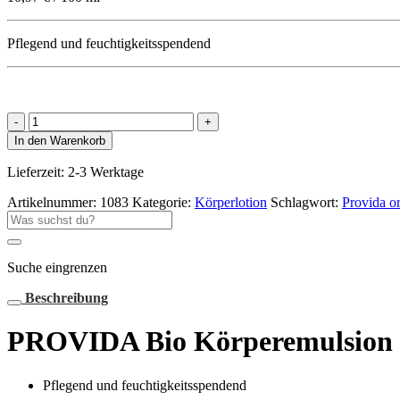
Pflegend und feuchtigkeitsspendend
PROVIDA
Bio
In den Warenkorb
Körperemulsion
Menge
Lieferzeit:
2-3 Werktage
Artikelnummer:
1083
Kategorie:
Körperlotion
Schlagwort:
Provida o
Suche
nach:
Suche eingrenzen
Beschreibung
PROVIDA Bio Körperemulsion
Pflegend und feuchtigkeitsspendend