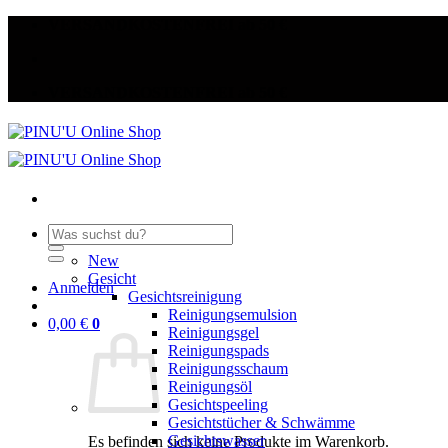
Zum
VERSANDKOSTENFREI ab 50 €
Inhalt
springen
VERSANDKOSTENFREI ab 50 €
Suche
nach:
New
Gesicht
Anmelden
Gesichtsreinigung
Reinigungsemulsion
0,00
€
0
Reinigungsgel
Reinigungspads
Reinigungsschaum
Reinigungsöl
Gesichtspeeling
Gesichtstücher & Schwämme
Gesichtswasser
Es befinden sich keine Produkte im Warenkorb.