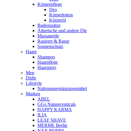
Körperpflege
Deo
Körperlotion
Körperöl
Badezusätze
Ätherische und andere Öle
Massageöle
Rasierer & Rasur
Sonnenschutz
Haare
Shampoo
Haarpflege
Haarspray
Men
Düfte
Lifestyle
Nahrungsergänzungsmittel
Marken
ABEL
GGs Natureceuticals
HAPPY KARMA
ILIA
LEAF SHAVE
MERME Berlin
NAILBERRY