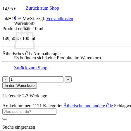
Zurück zum Shop
14,95
€
0
inkl. 19 % MwSt.
zzgl.
Versandkosten
Warenkorb
Produkt enthält: 10
ml
149,50
€
/
100
ml
Ätherisches Öl / Aromatherapie
Es befinden sich keine Produkte im Warenkorb.
Zurück zum Shop
PROVIDA
Patchouli
In den Warenkorb
Menge
Lieferzeit:
2-3 Werktage
Artikelnummer:
1121
Kategorie:
Ätherische und andere Öle
Schlagwö
Suche
nach:
Suche eingrenzen