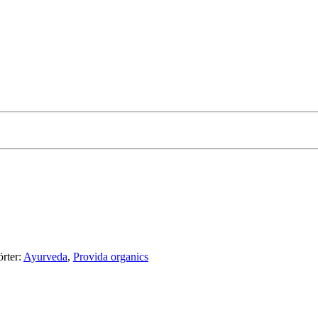
rter:
Ayurveda
,
Provida organics